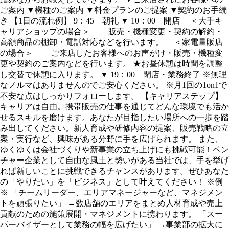
ご案内 ▼機種のご案内 ▼料金プランのご提案 ▼契約のお手続
き 【1日の流れ例】 9：45 朝礼 ▼ 10：00 開店 ＜大手キ
ャリアショップの場合＞ 販売・機種変更・契約の解約・
高額商品の棚卸・電話対応などを行います。 ＜家電量販店
の場合＞ ご来店したお客様へのお声がけ・販売・機種変
更や契約のご案内などを行います。 ★お昼休憩は時間を調整
し交替で休憩に入ります。 ▼ 19：00 閉店・業務終了 ※無理
なノルマはありませんのでご安心ください。 ※月1回の1on1で
不安な点はしっかりフォローします。 【キャリアステップ】
キャリアは自由。携帯販売の仕事を通じてどんな環境でも活か
せるスキルを磨けます。あなたが目指したい場所への一歩を踏
み出してください。新人育成や研修内容の提案、販売戦略の立
案・実行など、興味がある分野に手を広げられます。 また、
ゆくゆくは会社づくりや新事業の立ち上げにも挑戦可能！ベン
チャー企業として自由な風土と勢いがある当社では、手を挙げ
れば新しいことに挑戦できるチャンスがあります。ぜひあなた
の「やりたい」を「ビジネス」として叶えてください！ ※例
※ 「チームリーダー、エリアマネージャーなど、マネジメン
トを頑張りたい」 →数店舗のエリアをまとめ人材育成や売上
貢献のための施策展開・マネジメントに携わります。 「スー
パーバイザーとして業務の幅を広げたい」 →事業部の拡大に