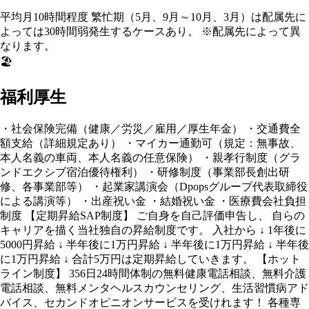
平均月10時間程度 繁忙期（5月、9月～10月、3月）は配属先に
よっては30時間弱発生するケースあり。 ※配属先によって異
なります。
🏖️
福利厚生
・社会保険完備（健康／労災／雇用／厚生年金） ・交通費全
額支給（詳細規定あり） ・マイカー通勤可（規定：無事故、
本人名義の車両、本人名義の任意保険） ・親孝行制度（グラ
ンドエクシブ宿泊優待権利） ・研修制度（事業部長創出研
修、各事業部等） ・起業家講演会（Dpopsグループ代表取締役
による講演等） ・出産祝い金 ・結婚祝い金 ・医療費会社負担
制度 【定期昇給SAP制度】 ご自身を自己評価申告し、 自らの
キャリアを描く当社独自の昇給制度です。 入社から ↓ 1年後に
5000円昇給 ↓ 半年後に1万円昇給 ↓ 半年後に1万円昇給 ↓ 半年後
に1万円昇給 ↓ 合計5万円は定期昇給していきます。 【ホット
ライン制度】 356日24時間体制の無料健康電話相談、無料介護
電話相談、無料メンタヘルスカウンセリング、生活習慣病アド
バイス、セカンドオピニオンサービスを受けれます！ 各種専