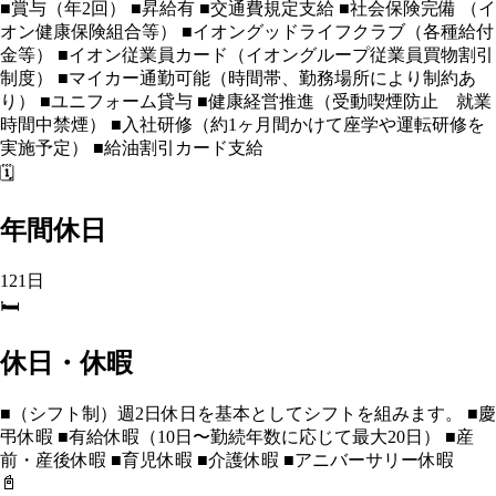
■賞与（年2回） ■昇給有 ■交通費規定支給 ■社会保険完備 （イ
オン健康保険組合等） ■イオングッドライフクラブ（各種給付
金等） ■イオン従業員カード（イオングループ従業員買物割引
制度） ■マイカー通勤可能（時間帯、勤務場所により制約あ
り） ■ユニフォーム貸与 ■健康経営推進（受動喫煙防止 就業
時間中禁煙） ■入社研修（約1ヶ月間かけて座学や運転研修を
実施予定） ■給油割引カード支給
🗓️
年間休日
121日
🛏️
休日・休暇
■（シフト制）週2日休日を基本としてシフトを組みます。 ■慶
弔休暇 ■有給休暇（10日〜勤続年数に応じて最大20日） ■産
前・産後休暇 ■育児休暇 ■介護休暇 ■アニバーサリー休暇
📓