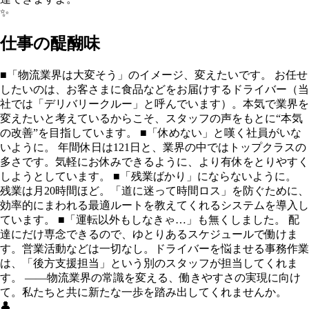
✨
仕事の醍醐味
■「物流業界は大変そう」のイメージ、変えたいです。 お任せ
したいのは、お客さまに食品などをお届けするドライバー（当
社では「デリバリークルー」と呼んでいます）。本気で業界を
変えたいと考えているからこそ、スタッフの声をもとに“本気
の改善”を目指しています。 ■「休めない」と嘆く社員がいな
いように。 年間休日は121日と、業界の中ではトップクラスの
多さです。気軽にお休みできるように、より有休をとりやすく
しようとしています。 ■「残業ばかり」にならないように。
残業は月20時間ほど。「道に迷って時間ロス」を防ぐために、
効率的にまわれる最適ルートを教えてくれるシステムを導入し
ています。 ■「運転以外もしなきゃ…」も無くしました。 配
達にだけ専念できるので、ゆとりあるスケジュールで働けま
す。営業活動などは一切なし。ドライバーを悩ませる事務作業
は、「後方支援担当」という別のスタッフが担当してくれま
す。 ――物流業界の常識を変える、働きやすさの実現に向け
て。私たちと共に新たな一歩を踏み出してくれませんか。
👤