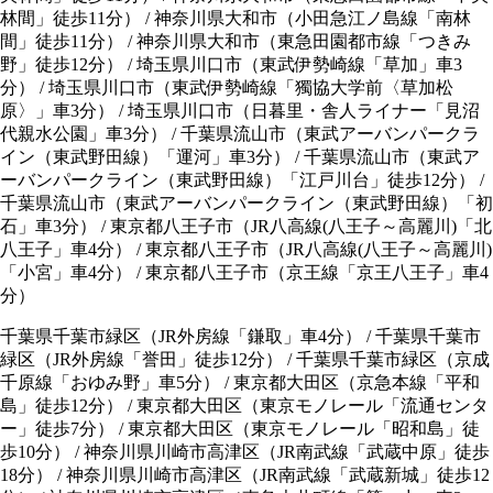
林間」徒歩11分） / 神奈川県大和市（小田急江ノ島線「南林
間」徒歩11分） / 神奈川県大和市（東急田園都市線「つきみ
野」徒歩12分） / 埼玉県川口市（東武伊勢崎線「草加」車3
分） / 埼玉県川口市（東武伊勢崎線「獨協大学前〈草加松
原〉」車3分） / 埼玉県川口市（日暮里・舎人ライナー「見沼
代親水公園」車3分） / 千葉県流山市（東武アーバンパークラ
イン（東武野田線）「運河」車3分） / 千葉県流山市（東武ア
ーバンパークライン（東武野田線）「江戸川台」徒歩12分） /
千葉県流山市（東武アーバンパークライン（東武野田線）「初
石」車3分） / 東京都八王子市（JR八高線(八王子～高麗川)「北
八王子」車4分） / 東京都八王子市（JR八高線(八王子～高麗川)
「小宮」車4分） / 東京都八王子市（京王線「京王八王子」車4
分）
千葉県千葉市緑区（JR外房線「鎌取」車4分）
/
千葉県千葉市
緑区（JR外房線「誉田」徒歩12分）
/
千葉県千葉市緑区（京成
千原線「おゆみ野」車5分）
/
東京都大田区（京急本線「平和
島」徒歩12分）
/
東京都大田区（東京モノレール「流通センタ
ー」徒歩7分）
/
東京都大田区（東京モノレール「昭和島」徒
歩10分）
/
神奈川県川崎市高津区（JR南武線「武蔵中原」徒歩
18分）
/
神奈川県川崎市高津区（JR南武線「武蔵新城」徒歩12