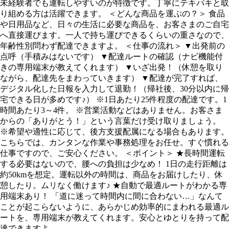
未経験者でも運転しやすいのが特徴です。丁寧にテキパキと取
り組める方は活躍できます。 ＜どんな商品を運ぶの？＞ 食品
や日用品など、日々の生活に必要な商品を、お客さまのご自宅
へ直接運びます。一人で持ち運びできるくらいの重さなので、
年齢性別問わず配達できますよ。 ＜仕事の流れ＞ ▼出発前の
点呼（手積みはないです） ▼配達ルートの確認（ナビ機能付
きの専用端末が教えてくれます） ▼いざ出発！（休憩を取り
ながら、配達先をまわっていきます） ▼配達が完了すれば、
デジタル化した日報を入力して退勤！（帰社後、30分以内に帰
宅できる日が多めです♪） ※1日あたり25件程度の配達です。1
時間あたり3～4件。 ※営業活動などはありません。お客さま
からの「ありがとう！」という言葉だけ受け取りましょう。
※希望や適性に応じて、後方支援配属になる場合もあります。
こちらでは、カンタンな作業や事務処理をお任せ。すぐ慣れる
仕事ですので、ご安心ください。 ＜ポイント＞ ★長時間運転
する必要はないので、腰への負担は少なめ！ 1日の走行距離は
約50kmを想定。運転以外の時間は、商品をお届けしたり、休
憩したり。ムリなく働けます♪ ★自動で最適ルートがわかる専
用端末あり！ 「道に迷って時間内に間に合わない…」なんて
ことが起こらないように、あらかじめ効率的にまわれる最適ル
ートを、専用端末が教えてくれます。安心とゆとりを持って配
達できますよ。