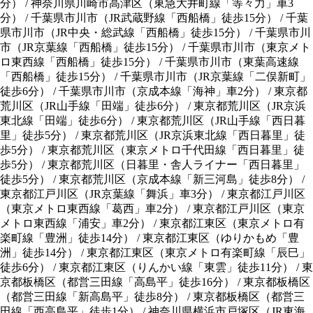
分）
/
神奈川県川崎市高津区（東急大井町線「等々力」車3
分）
/
千葉県市川市（JR武蔵野線「西船橋」徒歩15分）
/
千葉
県市川市（JR中央・総武線「西船橋」徒歩15分）
/
千葉県市川
市（JR京葉線「西船橋」徒歩15分）
/
千葉県市川市（東京メト
ロ東西線「西船橋」徒歩15分）
/
千葉県市川市（東葉高速線
「西船橋」徒歩15分）
/
千葉県市川市（JR京葉線「二俣新町」
徒歩6分）
/
千葉県市川市（京成本線「海神」車2分）
/
東京都
荒川区（JR山手線「田端」徒歩6分）
/
東京都荒川区（JR京浜
東北線「田端」徒歩6分）
/
東京都荒川区（JR山手線「西日暮
里」徒歩5分）
/
東京都荒川区（JR京浜東北線「西日暮里」徒
歩5分）
/
東京都荒川区（東京メトロ千代田線「西日暮里」徒
歩5分）
/
東京都荒川区（日暮里・舎人ライナー「西日暮里」
徒歩5分）
/
東京都荒川区（京成本線「新三河島」徒歩8分）
/
東京都江戸川区（JR京葉線「舞浜」車3分）
/
東京都江戸川区
（東京メトロ東西線「葛西」車2分）
/
東京都江戸川区（東京
メトロ東西線「浦安」車2分）
/
東京都江東区（東京メトロ有
楽町線「豊洲」徒歩14分）
/
東京都江東区（ゆりかもめ「豊
洲」徒歩14分）
/
東京都江東区（東京メトロ有楽町線「辰巳」
徒歩6分）
/
東京都江東区（りんかい線「東雲」徒歩11分）
/
東
京都板橋区（都営三田線「高島平」徒歩16分）
/
東京都板橋区
（都営三田線「新高島平」徒歩8分）
/
東京都板橋区（都営三
田線「西高島平」徒歩1分）
/
神奈川県横浜市戸塚区（JR東海