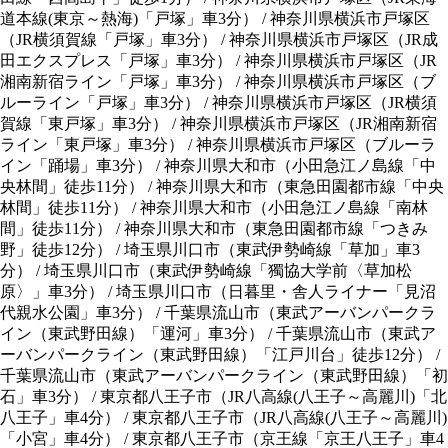
道本線(東京～熱海)「戸塚」車3分）
/
神奈川県横浜市戸塚区
（JR横須賀線「戸塚」車3分）
/
神奈川県横浜市戸塚区（JR成
田エクスプレス「戸塚」車3分）
/
神奈川県横浜市戸塚区（JR
湘南新宿ライン「戸塚」車3分）
/
神奈川県横浜市戸塚区（ブ
ルーライン「戸塚」車3分）
/
神奈川県横浜市戸塚区（JR横須
賀線「東戸塚」車3分）
/
神奈川県横浜市戸塚区（JR湘南新宿
ライン「東戸塚」車3分）
/
神奈川県横浜市戸塚区（ブルーラ
イン「踊場」車3分）
/
神奈川県大和市（小田急江ノ島線「中
央林間」徒歩11分）
/
神奈川県大和市（東急田園都市線「中央
林間」徒歩11分）
/
神奈川県大和市（小田急江ノ島線「南林
間」徒歩11分）
/
神奈川県大和市（東急田園都市線「つきみ
野」徒歩12分）
/
埼玉県川口市（東武伊勢崎線「草加」車3
分）
/
埼玉県川口市（東武伊勢崎線「獨協大学前〈草加松
原〉」車3分）
/
埼玉県川口市（日暮里・舎人ライナー「見沼
代親水公園」車3分）
/
千葉県流山市（東武アーバンパークラ
イン（東武野田線）「運河」車3分）
/
千葉県流山市（東武ア
ーバンパークライン（東武野田線）「江戸川台」徒歩12分）
/
千葉県流山市（東武アーバンパークライン（東武野田線）「初
石」車3分）
/
東京都八王子市（JR八高線(八王子～高麗川)「北
八王子」車4分）
/
東京都八王子市（JR八高線(八王子～高麗川)
「小宮」車4分）
/
東京都八王子市（京王線「京王八王子」車4