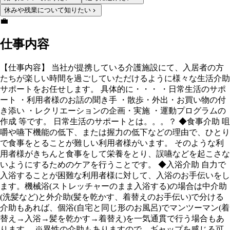
休みや残業について知りたい
💼
仕事内容
【仕事内容】 当社が提携している介護施設にて、入居者の方
たちが楽しい時間を過ごしていただけるように様々な生活介助
サポートをお任せします。 具体的に・・・ ・日常生活のサポ
ート ・利用者様のお話の聞き手 ・散歩・外出・お買い物の付
き添い ・レクリエーションの企画・実施 ・運動プログラムの
作成 等です。 日常生活のサポートとは。。。？ ◆食事介助 咀
嚼や嚥下機能の低下、または握力の低下などの理由で、ひとり
で食事をとることが難しい利用者様がいます。 そのような利
用者様がきちんと食事をして栄養をとり、誤嚥などを起こさな
いようにするためのケアを行うことです。 ◆入浴介助 自力で
入浴することが困難な利用者様に対して、入浴のお手伝いをし
ます。機械浴(ストレッチャーのまま入浴する)の場合は中介助
(洗髪など)と外介助(髪を乾かす、着替えのお手伝い)で分ける
介助もあれば、個浴(自宅と同じ形のお風呂)でマンツーマン(着
替え→入浴→髪を乾かす→着替え)を一気通貫で行う場合もあ
ります。 ※異性の介助もありますので、ギャップを感じる可