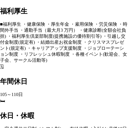
福利厚生
■福利厚生 ・健康保険 ・厚生年⾦ ・雇用保険 ・労災保険 ・時
間外手当 ・通勤手当（最⼤月3 万円） ・健康診断(全額会社負
担) ・福利厚生倶楽部制度(提携施設の優待割引等) ・引越し交
付⾦制度(規定有) ・結婚出産お祝⾦制度 ・クリスマスプレゼ
ント(規定有) ・キャリアアップ⽀援制度 ・ジョブローテーシ
ョン制度 ・リフレッシュ休暇制度 ・各種イベント(歓迎会、⼥
子会、サークル活動等)
🗓️
年間休日
105～110日
🛏️
休日・休暇