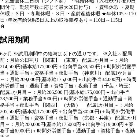
・完全週休二日制（シフト制） ・有給休暇（入社6か月後10日
間付与、勤続年数に応じて最大20日付与） ・慶弔休暇 ・夏期
休暇：３日 ・冬期休暇：３日 ・産前産後休暇 ★年休105～110
日+年次有給休暇5日以上の取得義務あり＝110日～115日
📓
試用期間
6ヶ月 ※試用期間中の給与は以下の通りです。 ※入社～配属
前：月給の日割り 【関東】 （東京） 配属1か月目～：月給
214,500円(基本給175,000円＋出向手当39,500円)＋時間外労働手
当＋通勤手当＋資格手当＋夜勤手当 （神奈川） 配属1か月目
～：月給209,000円(基本給175,000円＋出向手当34,000円)＋時間
外労働手当＋通勤手当＋資格手当＋夜勤手当 （千葉・埼玉）
配属1か月目～：月給206,500 円(基本給175,000円＋出向手当
28,500円＋業務手当3000円)＋時間外労働手当＋通勤手当＋資
格手当＋夜勤手当 【関西】 （大阪） 配属1か月目～：月給
205,500円(基本給175,000円＋出向手当30500円)＋時間外労働手
当＋通勤手当＋資格手当＋夜勤手当 （京都・兵庫） 配属1か月
目～：月給200,000円(基本給175000円＋出向手当19,000円＋業
務手当6,000円)＋時間外労働手当＋通勤手当＋資格手当＋夜勤