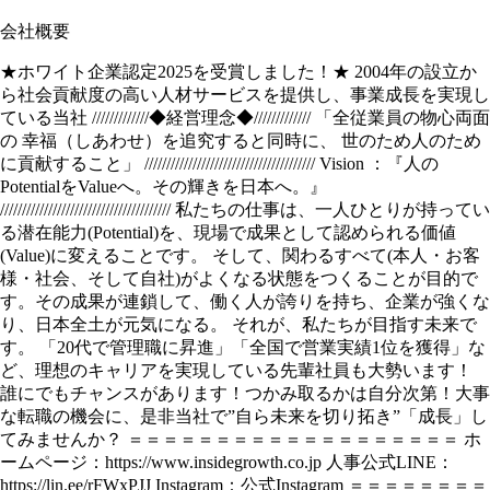
会社概要
★ホワイト企業認定2025を受賞しました！★ 2004年の設立か
ら社会貢献度の高い人材サービスを提供し、事業成長を実現し
ている当社 /////////////◆経営理念◆///////////// 「全従業員の物心両面
の 幸福（しあわせ）を追究すると同時に、 世のため人のため
に貢献すること」 /////////////////////////////////////// Vision ：『人の
PotentialをValueへ。その輝きを日本へ。』
/////////////////////////////////////// 私たちの仕事は、一人ひとりが持ってい
る潜在能力(Potential)を、現場で成果として認められる価値
(Value)に変えることです。 そして、関わるすべて(本人・お客
様・社会、そして自社)がよくなる状態をつくることが目的で
す。その成果が連鎖して、働く人が誇りを持ち、企業が強くな
り、日本全土が元気になる。 それが、私たちが目指す未来で
す。 「20代で管理職に昇進」「全国で営業実績1位を獲得」な
ど、理想のキャリアを実現している先輩社員も大勢います！
誰にでもチャンスがあります！つかみ取るかは自分次第！大事
な転職の機会に、是非当社で”自ら未来を切り拓き”「成長」し
てみませんか？ ＝＝＝＝＝＝＝＝＝＝＝＝＝＝＝＝＝＝＝ ホ
ームページ：https://www.insidegrowth.co.jp 人事公式LINE：
https://lin.ee/rFWxPJJ Instagram：公式Instagram ＝＝＝＝＝＝＝＝