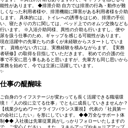
能性があります。 ◆排泄介助 自力では排泄の行為・動作が難
しくなった利用者様や、排泄機能に障害がある利用者様を介助
します。 具体的には、トイレへの誘導をはじめ、排泄の手伝
い、寝たきりの方に関しては、ベッド上でのオムツ交換なども
行います。 ※入浴介助同様、異性の介助も行いますし、便や
尿を扱う仕事のため、ギャップを感じる可能性があります。
現在活躍中の先輩たちの多くが未経験からスタートしていま
す。 資格がない方には、実務経験を積みながらまず、【実務
者研修】の取得を目指していただきます。 初めての介護の仕
事で不安に思う事もあると思いますが、先輩方も同じ思いから
業務を始めて、今では立派に活躍しています。
✨
仕事の醍醐味
ご自身のライフステージが変わっても長く活躍できる職場環
境！「人の役に立てる仕事」でともに成長していきませんか？
【残業少なめ/ワークライフバランス重視】 代表の「社員第一
の会社にしたい」を形にしています。 ◆◆万全なサポート体
制◆◆ 入社後は先輩従業員がしっかりフォローいたしますの
で、ご安⼼ください。 また、スキルアップやキャリアアップ