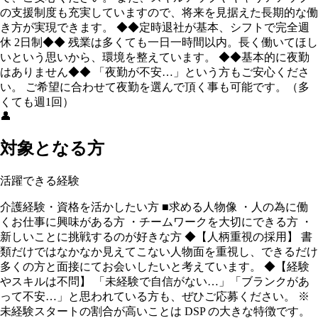
の⽀援制度も充実していますので、将来を⾒据えた長期的な働
き方が実現できます。 ◆◆定時退社が基本、シフトで完全週
休 2日制◆◆ 残業は多くても一日一時間以内。長く働いてほし
いという思いから、環境を整えています。 ◆◆基本的に夜勤
はありません◆◆ 「夜勤が不安…」という方もご安心くださ
い。 ご希望に合わせて夜勤を選んで頂く事も可能です。（多
くても週1回）
👤
対象となる方
活躍できる経験
介護経験・資格を活かしたい方 ■求める人物像 ・人の為に働
くお仕事に興味がある方 ・チームワークを大切にできる方 ・
新しいことに挑戦するのが好きな方 ◆【人柄重視の採用】 書
類だけではなかなか⾒えてこない人物⾯を重視し、できるだけ
多くの方と⾯接にてお会いしたいと考えています。 ◆【経験
やスキルは不問】 「未経験で自信がない…」「ブランクがあ
って不安…」と思われている方も、ぜひご応募ください。 ※
未経験スタートの割合が⾼いことは DSP の⼤きな特徴です。