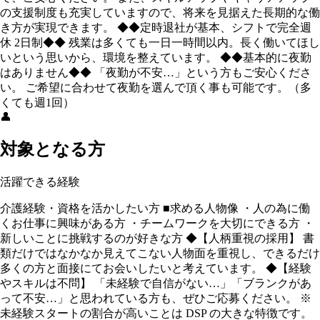
の⽀援制度も充実していますので、将来を⾒据えた長期的な働
き方が実現できます。 ◆◆定時退社が基本、シフトで完全週
休 2日制◆◆ 残業は多くても一日一時間以内。長く働いてほし
いという思いから、環境を整えています。 ◆◆基本的に夜勤
はありません◆◆ 「夜勤が不安…」という方もご安心くださ
い。 ご希望に合わせて夜勤を選んで頂く事も可能です。（多
くても週1回）
👤
対象となる方
活躍できる経験
介護経験・資格を活かしたい方 ■求める人物像 ・人の為に働
くお仕事に興味がある方 ・チームワークを大切にできる方 ・
新しいことに挑戦するのが好きな方 ◆【人柄重視の採用】 書
類だけではなかなか⾒えてこない人物⾯を重視し、できるだけ
多くの方と⾯接にてお会いしたいと考えています。 ◆【経験
やスキルは不問】 「未経験で自信がない…」「ブランクがあ
って不安…」と思われている方も、ぜひご応募ください。 ※
未経験スタートの割合が⾼いことは DSP の⼤きな特徴です。