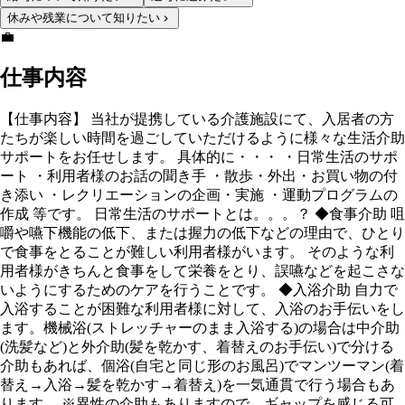
休みや残業について知りたい
💼
仕事内容
【仕事内容】 当社が提携している介護施設にて、入居者の方
たちが楽しい時間を過ごしていただけるように様々な生活介助
サポートをお任せします。 具体的に・・・ ・日常生活のサポ
ート ・利用者様のお話の聞き手 ・散歩・外出・お買い物の付
き添い ・レクリエーションの企画・実施 ・運動プログラムの
作成 等です。 日常生活のサポートとは。。。？ ◆食事介助 咀
嚼や嚥下機能の低下、または握力の低下などの理由で、ひとり
で食事をとることが難しい利用者様がいます。 そのような利
用者様がきちんと食事をして栄養をとり、誤嚥などを起こさな
いようにするためのケアを行うことです。 ◆入浴介助 自力で
入浴することが困難な利用者様に対して、入浴のお手伝いをし
ます。機械浴(ストレッチャーのまま入浴する)の場合は中介助
(洗髪など)と外介助(髪を乾かす、着替えのお手伝い)で分ける
介助もあれば、個浴(自宅と同じ形のお風呂)でマンツーマン(着
替え→入浴→髪を乾かす→着替え)を一気通貫で行う場合もあ
ります。 ※異性の介助もありますので、ギャップを感じる可