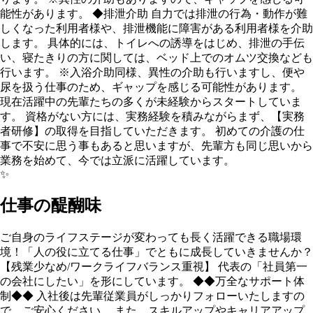
能性があります。 ◆排泄介助 自力では排泄の行為・動作が難
しくなった利用者様や、排泄機能に障害がある利用者様を介助
します。 具体的には、トイレへの誘導をはじめ、排泄の手伝
い、寝たきりの方に関しては、ベッド上でのオムツ交換なども
行います。 ※入浴介助同様、異性の介助も行いますし、便や
尿を扱う仕事のため、ギャップを感じる可能性があります。
現在活躍中の先輩たちの多くが未経験からスタートしていま
す。 資格がない方には、実務経験を積みながらまず、【実務
者研修】の取得を目指していただきます。 初めての介護の仕
事で不安に思う事もあると思いますが、先輩方も同じ思いから
業務を始めて、今では立派に活躍しています。
✨
仕事の醍醐味
ご自身のライフステージが変わっても長く活躍できる職場環
境！「人の役に立てる仕事」でともに成長していきませんか？
【残業少なめ/ワークライフバランス重視】 代表の「社員第一
の会社にしたい」を形にしています。 ◆◆万全なサポート体
制◆◆ 入社後は先輩従業員がしっかりフォローいたしますの
で、ご安⼼ください。 また、スキルアップやキャリアアップ