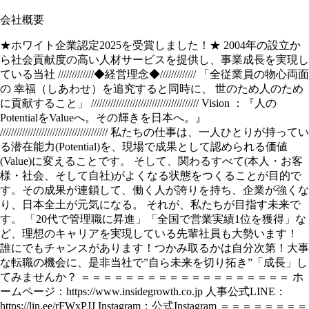
会社概要
★ホワイト企業認定2025を受賞しました！★ 2004年の設立か
ら社会貢献度の高い人材サービスを提供し、事業成長を実現し
ている当社 /////////////◆経営理念◆///////////// 「全従業員の物心両面
の 幸福（しあわせ）を追究すると同時に、 世のため人のため
に貢献すること」 /////////////////////////////////////// Vision ：『人の
PotentialをValueへ。その輝きを日本へ。』
/////////////////////////////////////// 私たちの仕事は、一人ひとりが持ってい
る潜在能力(Potential)を、現場で成果として認められる価値
(Value)に変えることです。 そして、関わるすべて(本人・お客
様・社会、そして自社)がよくなる状態をつくることが目的で
す。その成果が連鎖して、働く人が誇りを持ち、企業が強くな
り、日本全土が元気になる。 それが、私たちが目指す未来で
す。 「20代で管理職に昇進」「全国で営業実績1位を獲得」な
ど、理想のキャリアを実現している先輩社員も大勢います！
誰にでもチャンスがあります！つかみ取るかは自分次第！大事
な転職の機会に、是非当社で”自ら未来を切り拓き”「成長」し
てみませんか？ ＝＝＝＝＝＝＝＝＝＝＝＝＝＝＝＝＝＝＝ ホ
ームページ：https://www.insidegrowth.co.jp 人事公式LINE：
https://lin.ee/rFWxPJJ Instagram：公式Instagram ＝＝＝＝＝＝＝＝