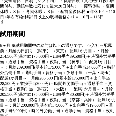
・完全週休二日制（シフト制） ・有給休暇（入社6か月後10日
間付与、勤続年数に応じて最大20日付与） ・慶弔休暇 ・夏期
休暇：３日 ・冬期休暇：３日 ・産前産後休暇 ★年休105～110
日+年次有給休暇5日以上の取得義務あり＝110日～115日
📓
試用期間
6ヶ月 ※試用期間中の給与は以下の通りです。 ※入社～配属
前：月給の日割り 【関東】 （東京） 配属1か月目～：月給
214,500円(基本給175,000円＋出向手当39,500円)＋時間外労働手
当＋通勤手当＋資格手当＋夜勤手当 （神奈川） 配属1か月目
～：月給209,000円(基本給175,000円＋出向手当34,000円)＋時間
外労働手当＋通勤手当＋資格手当＋夜勤手当 （千葉・埼玉）
配属1か月目～：月給206,500 円(基本給175,000円＋出向手当
28,500円＋業務手当3000円)＋時間外労働手当＋通勤手当＋資
格手当＋夜勤手当 【関西】 （大阪） 配属1か月目～：月給
205,500円(基本給175,000円＋出向手当30500円)＋時間外労働手
当＋通勤手当＋資格手当＋夜勤手当 （京都・兵庫） 配属1か月
目～：月給200,000円(基本給175000円＋出向手当19,000円＋業
務手当6,000円)＋時間外労働手当＋通勤手当＋資格手当＋夜勤