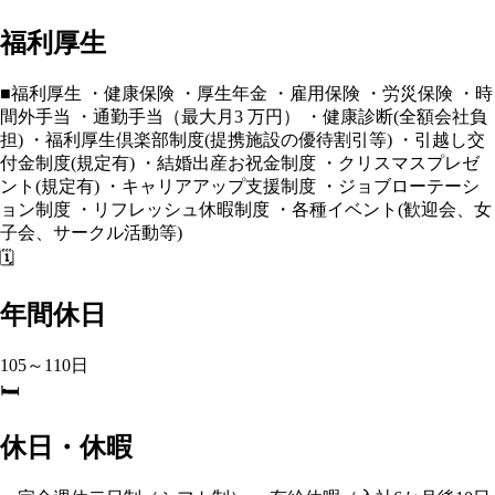
福利厚生
■福利厚生 ・健康保険 ・厚生年⾦ ・雇用保険 ・労災保険 ・時
間外手当 ・通勤手当（最⼤月3 万円） ・健康診断(全額会社負
担) ・福利厚生倶楽部制度(提携施設の優待割引等) ・引越し交
付⾦制度(規定有) ・結婚出産お祝⾦制度 ・クリスマスプレゼ
ント(規定有) ・キャリアアップ⽀援制度 ・ジョブローテーシ
ョン制度 ・リフレッシュ休暇制度 ・各種イベント(歓迎会、⼥
子会、サークル活動等)
🗓️
年間休日
105～110日
🛏️
休日・休暇