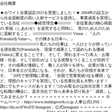
会社概要
★ホワイト企業認定2025を受賞しました！★ 2004年の設立か
ら社会貢献度の高い人材サービスを提供し、事業成長を実現し
ている当社 /////////////◆経営理念◆///////////// 「全従業員の物心両面
の 幸福（しあわせ）を追究すると同時に、 世のため人のため
に貢献すること」 /////////////////////////////////////// Vision ：『人の
PotentialをValueへ。その輝きを日本へ。』
/////////////////////////////////////// 私たちの仕事は、一人ひとりが持ってい
る潜在能力(Potential)を、現場で成果として認められる価値
(Value)に変えることです。 そして、関わるすべて(本人・お客
様・社会、そして自社)がよくなる状態をつくることが目的で
す。その成果が連鎖して、働く人が誇りを持ち、企業が強くな
り、日本全土が元気になる。 それが、私たちが目指す未来で
す。 「20代で管理職に昇進」「全国で営業実績1位を獲得」な
ど、理想のキャリアを実現している先輩社員も大勢います！
誰にでもチャンスがあります！つかみ取るかは自分次第！大事
な転職の機会に、是非当社で”自ら未来を切り拓き”「成長」し
てみませんか？ ＝＝＝＝＝＝＝＝＝＝＝＝＝＝＝＝＝＝＝ ホ
ームページ：https://www.insidegrowth.co.jp 人事公式LINE：
https://lin.ee/rFWxPJJ Instagram：公式Instagram ＝＝＝＝＝＝＝＝