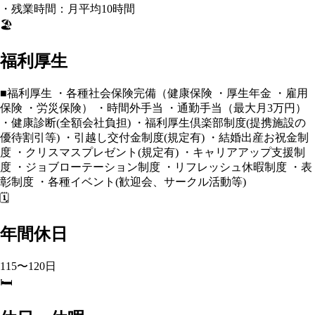
・残業時間：月平均10時間
🏖️
福利厚生
■福利厚生 ・各種社会保険完備（健康保険 ・厚⽣年⾦ ・雇⽤
保険 ・労災保険） ・時間外⼿当 ・通勤⼿当（最⼤⽉3万円）
・健康診断(全額会社負担) ・福利厚⽣倶楽部制度(提携施設の
優待割引等) ・引越し交付⾦制度(規定有) ・結婚出産お祝⾦制
度 ・クリスマスプレゼント(規定有) ・キャリアアップ⽀援制
度 ・ジョブローテーション制度 ・リフレッシュ休暇制度 ・表
彰制度 ・各種イベント(歓迎会、サークル活動等)
🗓️
年間休日
115〜120日
🛏️