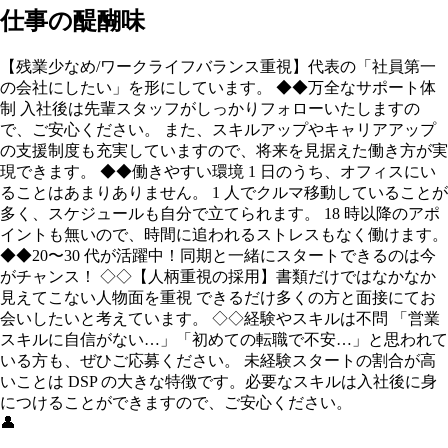
仕事の醍醐味
【残業少なめ/ワークライフバランス重視】代表の「社員第一
の会社にしたい」を形にしています。 ◆◆万全なサポート体
制 入社後は先輩スタッフがしっかりフォローいたしますの
で、ご安心ください。 また、スキルアップやキャリアアップ
の⽀援制度も充実していますので、将来を⾒据えた働き方が実
現できます。 ◆◆働きやすい環境 1 日のうち、オフィスにい
ることはあまりありません。 1 人でクルマ移動していることが
多く、スケジュールも自分で立てられます。 18 時以降のアポ
イントも無いので、時間に追われるストレスもなく働けます。
◆◆20〜30 代が活躍中！同期と一緒にスタートできるのは今
がチャンス！ ◇◇【人柄重視の採⽤】書類だけではなかなか
⾒えてこない人物⾯を重視 できるだけ多くの方と⾯接にてお
会いしたいと考えています。 ◇◇経験やスキルは不問 「営業
スキルに自信がない…」「初めての転職で不安…」と思われて
いる方も、ぜひご応募ください。 未経験スタートの割合が高
いことは DSP の⼤きな特徴です。必要なスキルは入社後に⾝
につけることができますので、ご安心ください。
👤