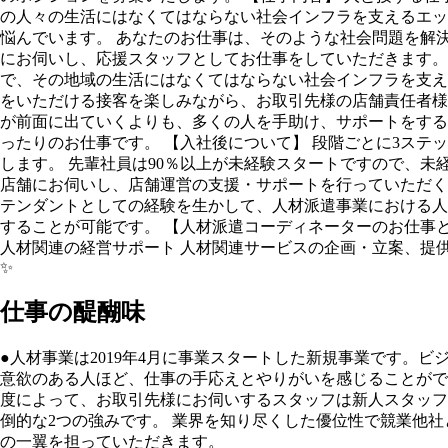
の人々の生活にはなくてはならない社会インフラを支えるエッ
悩んでいます。 あなたのお仕事は、そのような社会問題を解
にお伺いし、応援スタッフとしてお仕事をしていただきます。
で、その地域の生活にはなくてはならない社会インフラを支え
をいただける接客を楽しみながら、お取引先様の店舗責任者様
が前面に出ていくよりも、多くの人を手助け、サポートをする
ったりのお仕事です。 【入社後について】 段階ごとに3ステ
します。 先輩社員は90％以上が未経験スタートですので、未
店舗にお伺いし、店舗運営の支援・サポートを行っていただくス
テンダントとしての経験を生かして、人材派遣事業における人
することが可能です。 【人材派遣コーディネーターのお仕事と
人材関連の経営サポート 人材関連サービスの企画・立案、提
✨
仕事の醍醐味
●人材事業は2019年4月に事業スタートした新規事業です
意欲のある人ほど、仕事の手応えとやりがいを感じることができる
度によって、お取引先様にお伺いするスタッフは新人スタッフ
倒的な2つの強みです。 業界を知り尽くした優位性で競業他
の一翼を担っていただきます。