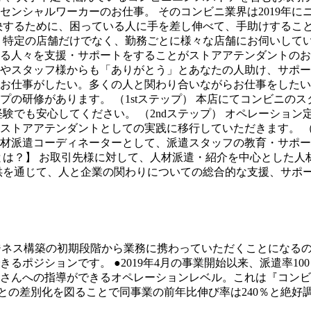
センシャルワーカーのお仕事。 そのコンビニ業界は2019年
決するために、困っている人に手を差し伸べて、手助けすること
 特定の店舗だけでなく、勤務ごとに様々な店舗にお伺いして
る人々を支援・サポートをすることがストアアテンダントのお
やスタッフ様からも「ありがとう」とあなたの人助け、サポー
お仕事がしたい。多くの人と関わり合いながらお仕事をしたい
ップの研修があります。 （1stステップ） 本店にてコンビニ
経験でも安心してください。 （2ndステップ） オペレーショ
トアアテンダントとしての実践に移行していただきます。 （3
材派遣コーディネーターとして、派遣スタッフの教育・サポー
は？】 お取引先様に対して、人材派遣・紹介を中心とした人材
供を通じて、人と企業の関わりについての総合的な支援、サポ
。ビジネス構築の初期段階から業務に携わっていただくことにな
ポジションです。 ●2019年4月の事業開始以来、派遣率10
さんへの指導ができるオペレーションレベル。これは『コンビ
社との差別化を図ることで同事業の前年比伸び率は240％と絶