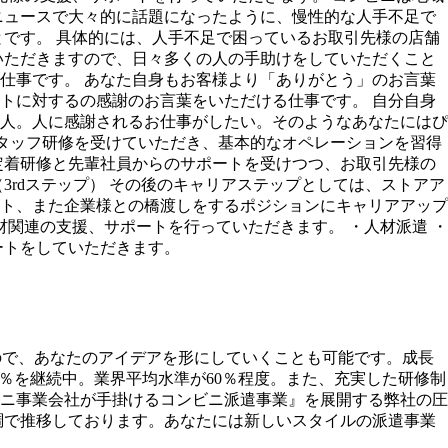
にニュースで大々的に話題になったように、慢性的な人手不足で
です。 具体的には、人手不足で困っているお取引先様の店舗
いただきますので、日々多くの人の手助けをしていただくこと
仕事です。 あなた自身もお客様より「ありがとう」のお言葉
トに対するの感謝のお言葉をいただける仕事です。 自分自身
人。人に感謝されるお仕事がしたい。そのようなあなたにはぴ
のスタッフ研修を受けていただき、基本的なオペレーションを習得
ン定着研修と先輩社員からのサポートを受けつつ、お取引先様の
rdステップ） その後のキャリアステップとしては、ストアア
ト、また企業様との橋渡しをするポジションにキャリアアップ
関連の支援、サポートを行っていただきます。 ・人材派遣 ・
ートをしていただきます。
るので、あなたのアイデアを形にしていくことも可能です。成長
0％を継続中。業界平均水準が60％程度。また、充実した研修制
ニ事業会社が手掛けるコンビニ派遣事業』を展開する弊社の圧
好調で推移しております。あなたには新しいスタイルの派遣事業