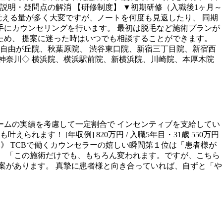
説明・疑問点の解消 【研修制度】 ▼初期研修（入職後1ヶ月～
覚える量が多く大変ですが、ノートを何度も見返したり、 同期
手にカウンセリングを行います。 最初は脱毛など施術プランが
ため、 提案に迷った時はいつでも相談することができます。
、自由が丘院、秋葉原院、 渋谷東口院、新宿三丁目院、新宿西
◇神奈川◇ 横浜院、横浜駅前院、新横浜院、川崎院、本厚木院
ームの実績を考慮して一定割合で インセンティブを支給してい
ます！ [年収例] 820万円 / 入職5年目・31歳 550万円
りがい》 TCBで働くカウンセラーの嬉しい瞬間第１位は「患者様が
。 「この施術だけでも、もちろん変われます。ですが、こちら
案があります。 真摯に患者様と向き合っていれば、自ずと「や