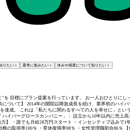
知りたい
選考に進みたい
休みや残業について知りたい
と"を 目標にプラン提案を行っています。 お一人おひとりに
科について】 2014年の開院以降急成長を続け、業界初のハイ
00億円を達成。 これは「私たちに関わるすべての人を幸せに」と
ハイパーグロースカンパニー」： 設立から10年以内に売上高1,
力】 ・誰でも月給28万円スタート ・インセンティブ込みで1年
勤務の取得率100％ ・育休復帰率98％ ・女性管理職割合86％