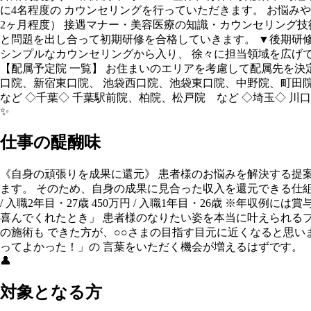
に4名程度の カウンセリングを行っていただきます。 お悩みや
2ヶ月程度） 接遇マナー・美容医療の知識・カウンセリング技
と問題を出し合って初期研修を合格していきます。 ▼後期研修
シンプルなカウンセリングから入り、 徐々に担当領域を広げ
【配属予定院 一覧】 お住まいのエリアを考慮して配属先を決
口院、新宿東口院、 池袋西口院、池袋東口院、中野院、町田
など ◇千葉◇ 千葉駅前院、柏院、松戸院 など ◇埼玉◇ 川
✨
仕事の醍醐味
《自身の頑張りを成果に還元》 患者様のお悩みを解決する提
ます。 そのため、自身の成果に見合った収入を還元できる仕組みにな
/ 入職2年目・27歳 450万円 / 入職1年目・26歳 ※年
喜んでくれたとき」 患者様のなりたい姿を本当に叶えられる
の施術も できた方が、○○さまの目指す目元に近くなると思い
ってよかった！」の 言葉をいただく機会が増えるはずです。
👤
対象となる方