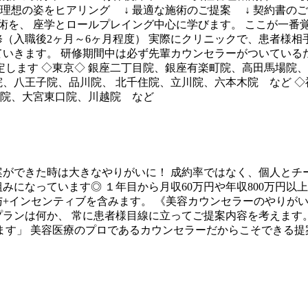
理想の姿をヒアリング ↓ 最適な施術のご提案 ↓ 契約書のご
術を、 座学とロールプレイング中心に学びます。 ここが一番
（入職後2ヶ月～6ヶ月程度） 実際にクリニックで、患者様相
ていきます。 研修期間中は必ず先輩カウンセラーがついている
定します ◇東京◇ 銀座二丁目院、銀座有楽町院、高田馬場院
院、八王子院、品川院、 北千住院、立川院、六本木院 など 
口院、大宮東口院、川越院 など
案ができた時は大きなやりがいに！ 成約率ではなく、個人とチ
っています◎ １年目から月収60万円や年収800万円以上も叶えられ
収例には賞与+インセンティブを含みます。 《美容カウンセラーのや
プランは何か、 常に患者様目線に立ってご提案内容を考えます
ます」 美容医療のプロであるカウンセラーだからこそできる提