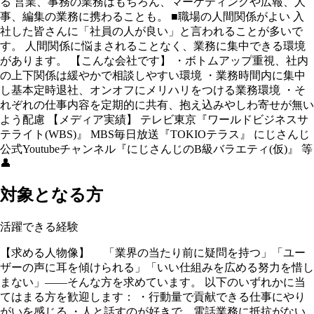
る 営業、事務の業務はもちろん、マーケティングや広報、人
事、編集の業務に携わることも。 ■職場の人間関係がよい 入
社した皆さんに「社員の人が良い」と言われることが多いで
す。 人間関係に悩まされることなく、業務に集中できる環境
があります。 【こんな会社です】 ・ボトムアップ重視、社内
の上下関係は緩やかで相談しやすい環境 ・業務時間内に集中
し基本定時退社、オンオフにメリハリをつける業務環境 ・そ
れぞれの仕事内容を定期的に共有、抱え込みやしわ寄せが無い
よう配慮 【メディア実績】 テレビ東京『ワールドビジネスサ
テライト(WBS)』 MBS毎日放送『TOKIOテラス』 にじさんじ
公式Youtubeチャンネル『にじさんじのB級バラエティ(仮)』 等
👤
対象となる方
活躍できる経験
【求める人物像】 「業界の当たり前に疑問を持つ」「ユー
ザーの声に耳を傾けられる」「いい仕組みを広める努力を惜し
まない」——そんな方を求めています。 以下のいずれかに当
てはまる方を歓迎します： ・行動量で貢献できる仕事にやり
がいを感じる ・人と話すのが好きで、電話業務に抵抗がない