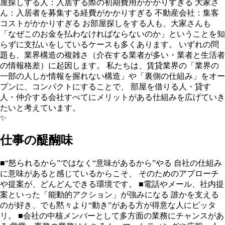
屋探しする人：入居する際の初期費用がかかりすぎる 大家さ
ん：入居者を募集する経費がかかりすぎる 不動産会社：集客
コストがかかりすぎる お部屋探しをする人も、大家さんも
「なぜこのお金を払わなければならないのか」ということを知
らずに支払いをしているケースも多くあります。 いずれの問
題も、業界構造の複雑さ（介在する業者が多い・業者と生活者
の情報格差）に起因します。 私たちは、賃貸業界の「業界の
一部の人しか情報を握れない構造」や「裏側の仕組み」をオー
プンに、コンパクトにすることで、 部屋を借りる人・貸す
人・仲介する会社すべてにメリットがある仕組みを広げていき
たいと考えています。
✨
仕事の醍醐味
■“怒られるから”ではなく“意味があるから”やる 自社の仕組み
に意味があると感じているからこそ、 そのためのアプローチ
や提案が、どんどんできる環境です。 ■電話やメール、社内提
案といった「能動的アクション」が強みになる 誰かを支える
のが好き、でも黙々より“動き”がある方が得意な人にピッタ
リ。 ■会社の中核メンバーとして多方面の業務にチャンスがあ