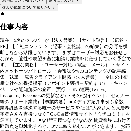
給与について知りたい
選考に進みたい
休みや残業について知りたい
💼
仕事内容
現在、5名のメンバーが【法人営業】【サイト運営】【広報・
PR】【自社コンテンツ（記事・会報誌）の編集】の分野を横
断しながら活躍しています。 まずはユーザー対応をお任せし
ながら、適性や志望を基に相談し業務をお任せしていく予定で
す。 【主な業務】 ・ユーザー対応（電話・メール） ・サイト
内メッセージパトロール ・会報誌やwebコンテンツの記事編
集・執筆 ・広告クライアント開拓（法人営業） ・全国の不動
産会社への提携提案（アポイント獲得～契約まで） ・キャン
ペーンや認知施策の企画・実行 ・SNS運用(Twitter、
Instagram、Facebookの更新など) ・その他(イベント、セミナー
等のサポート業務) 【事業内容】 ■メディア紹介事例も多数！
業界課題を解決する唯一のサービス 弊社は“大家さんと入居希
望者さんを直接つなぐ” CtoC賃貸情報サイト「ウチコミ！」を
運営しています。 ■なぜ“直接つなぐ”なのか 賃貸業界における
問題点を単純化すると、3つに絞り込むことができます。 お部