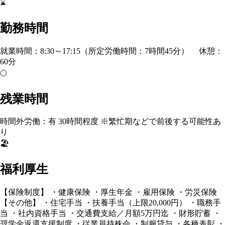
⌛
勤務時間
就業時間：8:30～17:15（所定労働時間：7時間45分） 休憩：
60分
🌕
残業時間
時間外労働：有 30時間程度 ※繁忙期などで前後する可能性あ
り
🏖️
福利厚生
【保険制度】 ・健康保険 ・厚生年金 ・雇用保険 ・労災保険
【その他】 ・住宅手当 ・扶養手当（上限20,000円） ・職務手
当 ・社内資格手当 ・交通費支給／月額5万円迄 ・財形貯蓄 ・
奨学金返還支援制度 ・従業員持株会 ・制服貸与 ・各種表彰 ・