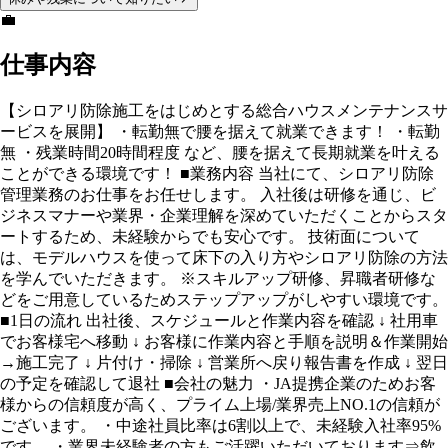
💼
仕事内容
【シロアリ防除施工をはじめとする総合ハウスメンテナンスサ
ービスを展開】 ・転勤無で腰を据えて就業できます！ ・転勤
無 ・残業時間20時間程度 など、腰を据えて長期就業を叶える
ことができる環境です！ ■業務内容 当社にて、シロアリ防除
管理業務のお仕事をお任せします。 入社後は研修を通じ、ビ
ジネスマナーや業界・企業理解を深めていただくことからスタ
ートするため、未経験からでも安心です。 技術面について
は、モデルハウスを使って床下の入り方やシロアリ防除の方法
を学んでいただきます。 ※スキルアップ研修、昇職者研修な
どをご用意しているためステップアップがしやすい環境です。
■1日の流れ 出社後、スケジュールと作業内容を確認 ↓ 社用車
でお客様宅へ移動 ↓ お客様に作業内容と手順を説明＆作業開始
→施工完了 ↓ 片付け・掃除 ↓ 営業所へ戻り報告書を作成 ↓ 翌日
の予定を確認して退社 ■会社の魅力 ・JA提携企業のためお客
様からの信頼度が高く、プライム上場/業界売上NO.1の信頼が
ございます。 ・中途社員比率は6割以上で、未経験入社率95%
です。 ・業界未経験者の方もご活躍いただいております⇒飲