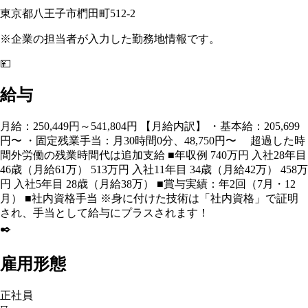
東京都八王子市椚田町512-2
※企業の担当者が入力した勤務地情報です。
💴
給与
月給：250,449円～541,804円 【月給内訳】 ・基本給：205,699
円〜 ・固定残業手当：月30時間0分、48,750円〜 超過した時
間外労働の残業時間代は追加支給 ■年収例 740万円 入社28年目
46歳（月給61万） 513万円 入社11年目 34歳（月給42万） 458万
円 入社5年目 28歳（月給38万） ■賞与実績：年2回（7月・12
月） ■社内資格手当 ※身に付けた技術は「社内資格」で証明
され、手当として給与にプラスされます！
✒️
雇用形態
正社員