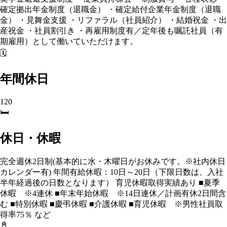
確定拠出年金制度（退職金） ・確定給付企業年金制度（退職
金） ・見舞金支援 ・リファラル（社員紹介） ・結婚祝金 ・出
産祝金 ・社員割引き ・再雇用制度有／定年後も嘱託社員（有
期雇用）として働いていただけます。
🗓️
年間休日
120
🛏️
休日・休暇
完全週休2日制(基本的に水・木曜日がお休みです。※社内休日
カレンダー有) 年間有給休暇：10日～20日（下限日数は、入社
半年経過後の日数となります） 育児休暇取得実績あり ■夏季
休暇 ※4連休 ■年末年始休暇 ※14日連休／計画有休2日間含
む ■特別休暇 ■慶弔休暇 ■介護休暇 ■育児休暇 ※男性社員取
得率75％ など
📓