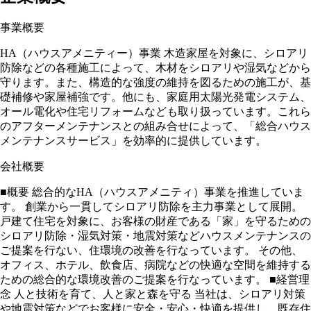
事業概要
HA（ハウスアメニティー）事業 木造家屋を対象に、シロアリ
防除などの各種施工によって、木材をシロアリや湿気などから
守ります。また、構造的な強度の維持を図るための施工が、基
礎補修や家屋補強です。他にも、家庭用太陽光発電システム、
オール電化や住宅リフォームなども取り扱っています。これら
のアフターメンテナンスとの組み合せによって、「総合ハウス
メンテナンスサービス」を効率的に提供しています。
会社概要
■概要 総合的なHA（ハウスアメニティ）事業を推進していま
す。 創業から一貫してシロアリ防除を主力事業として展開。
戸建て住宅を対象に、お客様の財産である「家」を守るための
シロアリ防除・湿気対策・地震対策などハウスメンテナンスの
ご提案を行ない、住環境の改善を行なっています。 その他、
オフィス、ホテル、飲食店、病院などの快適な空間を維持する
ための総合的な環境改善のご提案を行なっています。 ■経営理
念 人と技術を育て、人と家と森を守る 当社は、シロアリ対策
や地震対策などでお客様に安全・安心・快適を提供し、既存住