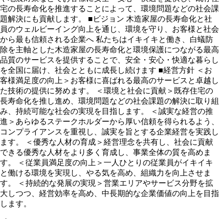
宅の長寿命化を推進することによって、環境問題などの社会課
題解決にも貢献します。 ■ビジョン 木造家屋の長寿命化と社
員のウェルビーイング向上を通じ、環境を守り、お客様と社会
から最も信頼される企業へ 私たちはイキイキと働き、白蟻防
除を主軸とした木造家屋の長寿命化と環境保護につながる最高
品質のサービスを提供することで、安全・安心・快適な暮らし
を全国に届け、社会とともに成長し続けます ■経営方針 ＜お
客様満足度の向上＞お客様に喜ばれる最高のサービスと卓越し
た技術の提供に努めます。 ＜環境と社会に貢献＞既存住宅の
長寿命化を推し進め、環境問題などの社会課題の解決に取り組
み、持続可能な社会の実現を目指します。 ＜誠実な経営の推
進＞あらゆるステークホルダーから厚い信頼を得られるよう、
コンプライアンスを重視し、誠実を旨とする企業経営を実践し
ます。 ＜優秀な人材の育成＞経営理念を共有し、社会に貢献
できる優秀な人材をより多く育成し、事業全体の質を高めま
す。 ＜従業員満足度の向上＞一人ひとりの従業員がイキイキ
と働ける環境を実現し、やる気を高め、組織力を向上させま
す。 ＜持続的な発展の実現＞営業エリアやサービス分野を拡
大しつつ、経営効率を高め、中長期的な企業価値の向上を目指
します。