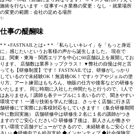
施術を行ないます ・従事すべき業務の変更：なし ・就業場所
の変更の範囲：会社の定める場所
✨
仕事の醍醐味
*＊⋆FASTNAILとは⋆＊* 「私らしいキレイ」を「もっと身近
に」感じたいというお客様の声から誕生しました。 現在で
は、関東・東海・関西エリアを中心に60店舗以上を展開してお
ります。 店舗数は業界トップクラス！ ▼弊社の自慢は何と言
っても【研修制度】です！ FASTNAILでは、研修がしっかり
しているので未経験OK！無資格OK！です♪ ケアやジェルの塗
り方、アート練習はもちろん、物販の仕方や接客などの研修を
いたします。 同じ時期に入社した仲間たちと行うので、1人で
はありません！講師も各テーブルに１名いるので、聞きやすい
環境です！ 一通り技術を学んだ後は、さっそく店舗に行き店
舗研修にて実際にお客様対応をしていきます！（集合研修期間
中に数回実施） 店舗研修中は研修生２名に１名の講師がつき
ますのでご安心ください◎ 研修修了後は、新人さんが働きや
すい環境で店舗デビューができるので、未経験者もご安心くだ
さい♪ ◆研修中でも給与支給 ◆インセンティブ ◆社会保険完