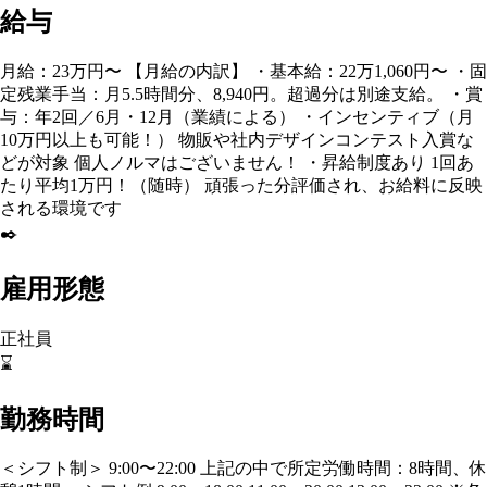
給与
月給：23万円〜 【月給の内訳】 ・基本給：22万1,060円〜 ・固
定残業手当：月5.5時間分、8,940円。超過分は別途支給。 ・賞
与：年2回／6月・12月（業績による） ・インセンティブ（月
10万円以上も可能！） 物販や社内デザインコンテスト入賞な
どが対象 個人ノルマはございません！ ・昇給制度あり 1回あ
たり平均1万円！（随時） 頑張った分評価され、お給料に反映
される環境です
✒️
雇用形態
正社員
⌛
勤務時間
＜シフト制＞ 9:00〜22:00 上記の中で所定労働時間：8時間、休