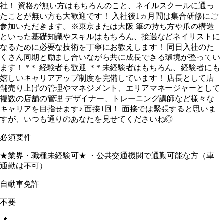
社！ 資格が無い方はもちろんのこと、ネイルスクールに通っ
たことが無い方も大歓迎です！ 入社後1ヵ月間は集合研修にご
参加いただきます。※東京または大阪 筆の持ち方や爪の構造
といった基礎知識やスキルはもちろん、接遇などネイリストに
なるために必要な技術を丁寧にお教えします！ 同日入社のた
くさん同期と励まし合いながら共に成長できる環境が整ってい
ます！ *＊ 経験者も歓迎 ＊* 未経験者はもちろん、経験者にも
嬉しいキャリアアップ制度を完備しています！ 店長として店
舗売り上げの管理やマネジメント、エリアマネージャーとして
複数の店舗の管理 デザイナー、トレーニング講師など様々な
キャリアを目指せます♪ 面接1回！ 面接では緊張すると思いま
すが、いつも通りのあなたを見せてくださいね◎
必須要件
★業界・職種未経験可★ ・公共交通機関で通勤可能な方（車
通勤は不可）
自動車免許
不要
📍