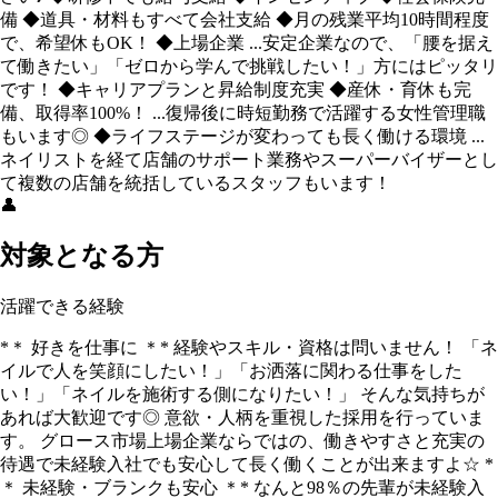
備 ◆道具・材料もすべて会社支給 ◆月の残業平均10時間程度
で、希望休もOK！ ◆上場企業 ...安定企業なので、「腰を据え
て働きたい」「ゼロから学んで挑戦したい！」方にはピッタリ
です！ ◆キャリアプランと昇給制度充実 ◆産休・育休も完
備、取得率100%！ ...復帰後に時短勤務で活躍する女性管理職
もいます◎ ◆ライフステージが変わっても長く働ける環境 ...
ネイリストを経て店舗のサポート業務やスーパーバイザーとし
て複数の店舗を統括しているスタッフもいます！
👤
対象となる方
活躍できる経験
*＊ 好きを仕事に ＊* 経験やスキル・資格は問いません！ 「ネ
イルで人を笑顔にしたい！」「お洒落に関わる仕事をした
い！」「ネイルを施術する側になりたい！」 そんな気持ちが
あれば大歓迎です◎ 意欲・人柄を重視した採用を行っていま
す。 グロース市場上場企業ならではの、働きやすさと充実の
待遇で未経験入社でも安心して長く働くことが出来ますよ☆ *
＊ 未経験・ブランクも安心 ＊* なんと98％の先輩が未経験入