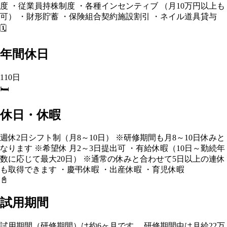
度 ・従業員持株制度 ・各種インセンティブ （月10万円以上も
可） ・財形貯蓄 ・保険組合契約施設割引 ・ネイル道具貸与
🗓️
年間休日
110日
🛏️
休日・休暇
週休2日シフト制（月8～10日） ※研修期間も月8～10日休みと
なります ※希望休 月2～3日提出可 ・有給休暇（10日～勤続年
数に応じて最大20日） ※通常の休みと合わせて5日以上の連休
も取得できます ・慶弔休暇 ・出産休暇 ・育児休暇
📓
試用期間
試用期間（研修期間）は約6ヶ月です。 研修期間中は月給22万