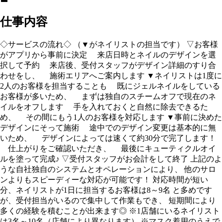
仕事内容
◇サービスの流れ◇ （▼がネイリストの担当です） ▽お客様
がアプリから事前に決定 来店日時とネイルのデザインを選
択して予約 来店後、受付スタッフがデザイン詳細のすり合
わせをし、 施術エリアへご案内します ▼ネイリストは1度に
2人のお客様を担当することも 既にジェルネイルをしている
お客様が多いため、 まずは独自のスチームオフで現在のネ
イルをオフします 手を入れておくと自然に除去できるた
め、 その間にもう1人のお客様を対応します ▼事前に決めた
デザインにそって施術 途中でのデザイン変更は基本的に無
いため、 デザインによっては速くて約30分で完了します！
仕上がりをご確認いただき、 最後にキューティクルオイ
ルを塗って完成♪ ▽受付スタッフがお会計をして終了 上記のよ
うな自社独自のシステムとオペレーションにより、 他のサロ
ンよりもスピーディーな対応が可能です！ 対応時間が短い
分、ネイリストが1日に担当するお客様は8～9名 と多めです
が、受付担当がいるので集中して作業もでき、 短期間により
多くの経験を積むことが出来ます◎ ※1店舗にいるネイリスト
は3名～10名（店舗により異なります） ※マスク着用のうえで