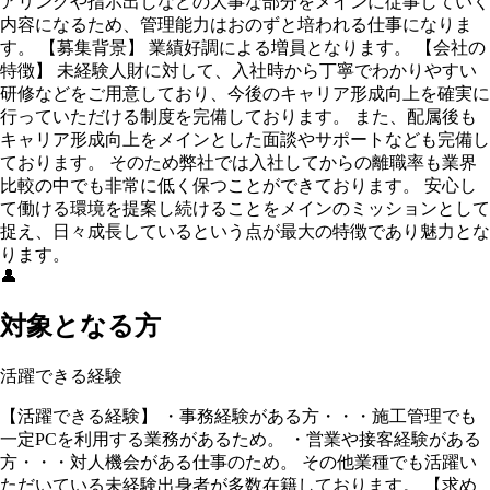
アリングや指示出しなどの大事な部分をメインに従事していく
内容になるため、管理能力はおのずと培われる仕事になりま
す。 【募集背景】 業績好調による増員となります。 【会社の
特徴】 未経験人財に対して、入社時から丁寧でわかりやすい
研修などをご用意しており、今後のキャリア形成向上を確実に
行っていただける制度を完備しております。 また、配属後も
キャリア形成向上をメインとした面談やサポートなども完備し
ております。 そのため弊社では入社してからの離職率も業界
比較の中でも非常に低く保つことができております。 安心し
て働ける環境を提案し続けることをメインのミッションとして
捉え、日々成長しているという点が最大の特徴であり魅力とな
ります。
👤
対象となる方
活躍できる経験
【活躍できる経験】 ・事務経験がある方・・・施工管理でも
一定PCを利用する業務があるため。 ・営業や接客経験がある
方・・・対人機会がある仕事のため。 その他業種でも活躍い
ただいている未経験出身者が多数在籍しております。 【求め