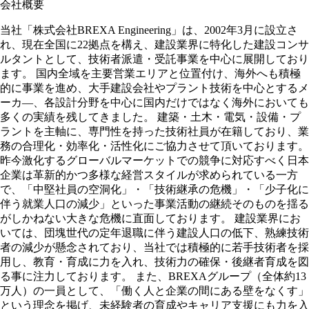
会社概要
当社「株式会社BREXA Engineering」は、2002年3月に設立さ
れ、現在全国に22拠点を構え、建設業界に特化した建設コンサ
ルタントとして、技術者派遣・受託事業を中心に展開しており
ます。 国内全域を主要営業エリアと位置付け、海外へも積極
的に事業を進め、大手建設会社やプラント技術を中心とするメ
ーカ―、各設計分野を中心に国内だけではなく海外においても
多くの実績を残してきました。 建築・土木・電気・設備・プ
ラントを主軸に、専門性を持った技術社員が在籍しており、業
務の合理化・効率化・活性化にご協力させて頂いております。
昨今激化するグローバルマーケットでの競争に対応すべく日本
企業は革新的かつ多様な経営スタイルが求められている一方
で、「中堅社員の空洞化」・「技術継承の危機」・「少子化に
伴う就業人口の減少」といった事業活動の継続そのものを揺る
がしかねない大きな危機に直面しております。 建設業界にお
いては、団塊世代の定年退職に伴う建設人口の低下、熟練技術
者の減少が懸念されており、当社では積極的に若手技術者を採
用し、教育・育成に力を入れ、技術力の確保・後継者育成を図
る事に注力しております。 また、BREXAグループ（全体約13
万人）の一員として、「働く人と企業の間にある壁をなくす」
という理念を掲げ、未経験者の育成やキャリア支援にも力を入