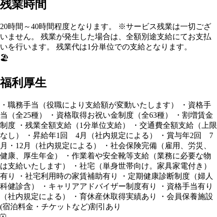
残業時間
20時間～40時間程度となります。 ※サービス残業は一切ござ
いません。 残業が発生した場合は、全額別途支給にてお支払
いを行います。 残業代は1分単位での支給となります。
🏖️
福利厚生
・職務手当（役職により支給額が変動いたします） ・資格手
当（全25種） ・資格取得お祝い金制度（全63種） ・割増賃金
制度 ・残業全額支給（1分単位支給） ・交通費全額支給（上限
なし） ・昇給年1回 4月（社内規定による） ・賞与年2回 7
月・12月（社内規定による） ・社会保険完備（雇用、労災、
健康、厚生年金） ・作業着や安全靴等支給（業務に必要な物
は支給いたします） ・社宅（単身世帯向け。家具家電付き）
有り ・社宅利用時の家賃補助有り ・定期健康診断制度（婦人
科健診含） ・キャリアアドバイザー制度有り ・資格手当有り
（社内規定による） ・育休産休取得実績あり ・会員保養施設
(宿泊料金・チケットなど)割引あり