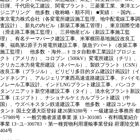
日揮、千代田化工建設、関電プラント、三菱重工業、東洋エン
ジニアリング 他多数（敬称略・順不同） ■実績： ・国内…
東京電力株式会社（各変電所建設施工監理、地中配電線工事調
査設計）、新丸の内ビル（新築工事施工管理）、東京国際空港
（滑走路工事施工監理）、三井物産ビル（新設工事施工監
理）、有名テーマパーク建設工事、米軍横田基地施設改良工
事、福島第2原子力発電所建設工事、阪急デパート（改築工事
施工監理） 他多数 ・海外…トヨタ自動車工業設計プロジェ
クト（アメリカ）、コロブン（500kV）変電所建設（チリ）、
クリカニ水力発電所建設（ネパール）、製鉄プラント（CSN）
改良工事（ブラジル）、ビリビリ多目的ダム建設計画設計（イ
ンドネシア）、アルジェリア東西高速道路建設工事、ドバイモ
ノレール工事設計、インドLNGプラント建設工事、バンコク
タンソニアット新空港建設工事（タイ）、淡水化プラント新設
工事（エジプト）、ナショナルケミカルプラント建設（中
国）、ウズベキスタン鉄道建設工事 他多数 ・建設コンサル
タント 国土交通大臣登録 建26第9288号 ・一級建築士事務所 都
−57989号 ・一般労働者派遣事業 派 13−301085 ・有料職業紹介
事業 13−ユ−300783 ・第一種貨物利用運輸事業登録 府運陸交第
404号