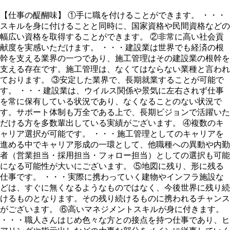
【仕事の醍醐味】 ①手に職を付けることができます。 ・・・
スキルを身に付けることと同時に、国家資格や民間資格などの
幅広い資格を取得することができます。 ②非常に高い社会貢
献度を実感いただけます。 ・・・建設業は世界でも経済の根
幹を支える業界の一つであり、施工管理はその建設業の根幹を
支える存在です。施工管理は、なくてはならない業種と言われ
ております。 ③安定した業界で、長期就業することが可能で
す。 ・・・建設業は、ウイルス関係や景気に左右されず仕事
を常に保有している状況であり、なくなることのない状況で
す。サポート体制も万全である上で、長期ビジョンで活躍いた
だける方を多数輩出している実績がございます。 ④複数のキ
ャリア選択が可能です。 ・・・施工管理としてのキャリアを
進める中でキャリア形成の一環として、他職種への異動や内勤
者（営業担当・採用担当・フォロー担当）としての選択も可能
になる可能性が大いにございます。 ⑤地図に残り、形に残る
仕事です。 ・・・実際に携わっていく建物やインフラ施設な
どは、すぐに無くなるようなものではなく、今後世界に残り続
けるものとなります。その残り続けるものに携われるチャンス
がございます。 ⑥高いマネジメントスキルが身に付きます。
・・・職人さんはじめ色々な方との接点を持つ仕事であり、ヒ