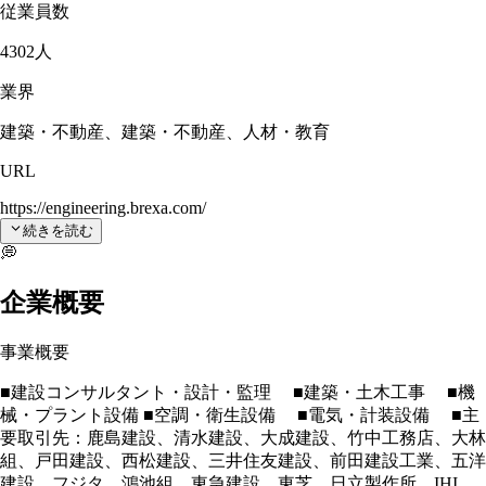
従業員数
4302人
業界
建築・不動産、建築・不動産、人材・教育
URL
https://engineering.brexa.com/
続きを読む
💭
企業概要
事業概要
■建設コンサルタント・設計・監理 ■建築・土木工事 ■機
械・プラント設備 ■空調・衛生設備 ■電気・計装設備 ■主
要取引先：鹿島建設、清水建設、大成建設、竹中工務店、大林
組、戸田建設、西松建設、三井住友建設、前田建設工業、五洋
建設、フジタ、鴻池組、東急建設、東芝、日立製作所、IHI、