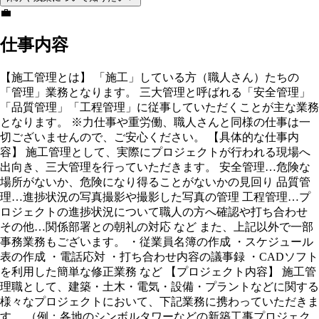
💼
仕事内容
【施工管理とは】 「施工」している方（職人さん）たちの
「管理」業務となります。 三大管理と呼ばれる「安全管理」
「品質管理」「工程管理」に従事していただくことが主な業務
となります。 ※力仕事や重労働、職人さんと同様の仕事は一
切ございませんので、ご安心ください。 【具体的な仕事内
容】 施工管理として、実際にプロジェクトが行われる現場へ
出向き、三大管理を行っていただきます。 安全管理…危険な
場所がないか、危険になり得ることがないかの見回り 品質管
理…進捗状況の写真撮影や撮影した写真の管理 工程管理…プ
ロジェクトの進捗状況について職人の方へ確認や打ち合わせ
その他…関係部署との朝礼の対応 など また、上記以外で一部
事務業務もございます。 ・従業員名簿の作成 ・スケジュール
表の作成 ・電話応対 ・打ち合わせ内容の議事録 ・CADソフト
を利用した簡単な修正業務 など 【プロジェクト内容】 施工管
理職として、建築・土木・電気・設備・プラントなどに関する
様々なプロジェクトにおいて、下記業務に携わっていただきま
す。 （例：各地のシンボルタワーなどの新築工事プロジェク