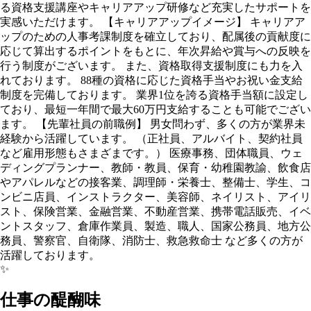
る資格支援講座やキャリアアップ研修など充実したサポートを
実感いただけます。 【キャリアアップイメージ】 キャリアア
ップのための人事考課制度を確立しており、配属後の貢献度に
応じて算出するポイントをもとに、年次昇給や賞与への反映を
行う制度がございます。 また、資格取得支援制度にも力を入
れております。 88種の資格に応じた資格手当やお祝い金支給
制度を完備しております。 業界1位を誇る資格手当額に設定し
ており、最短一年間で最大60万円支給することも可能でござい
ます。 【先輩社員の前職例】 男女問わず、多くの方が業界未
経験から活躍しています。 （正社員、アルバイト、契約社員
など雇用形態もさまざまです。） 医療事務、団体職員、ウェ
ディングプランナー、教師・教員、保育・幼稚園教諭、飲食店
やアパレルなどの接客業、調理師・栄養士、整備士、学生、コ
ンビニ店員、インストラクター、美容師、ネイリスト、アイリ
スト、保険営業、金融営業、不動産営業、携帯電話販売、イベ
ントスタッフ、倉庫作業員、製造、職人、国家公務員、地方公
務員、警察官、自衛隊、消防士、救急救命士 など多くの方が
活躍しております。
✨
仕事の醍醐味