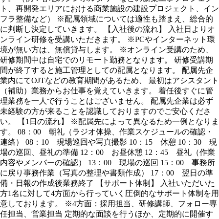
ト、再開発エリアにおける商業施設の建設プロジェクト、イン
フラ整備など） ※配属領域については適性も踏まえ、総合的
に判断し決定していきます。 【入社後の流れ】 入社日よりオ
ンライン研修を受講いただきます。 ※PCやインターネット環
境が無い方は、無償貸与します。 ※オンライン受講のため、
研修期間中は自宅でのリモート勤務となります。 研修受講期
間が終了すると施工管理としての配属となります。 配属先企
業内にてOJTなどの教育期間があるため、 最初はアシスタント
（補助）業務からお仕事を覚えていきます。 着任後すぐに管
理業務を一人で行うことはございません。 配属先企業は必ず
未経験の方が来ることを認識しておりますのでご安心くださ
い。 【1日の流れ】 ※配属先によって異なるため一例となりま
す。 08：00 朝礼（ラジオ体操、作業スケジュールの確認・
連絡） 08：10 現場巡回や写真撮影 10：15 休憩 10：30 現
場の巡回、昼礼の準備 12：00 お昼休憩 12：45 昼礼（作業
内容やメンバーの確認） 13：00 現場の巡回 15：00 事務所
に戻り事務作業（写真の整理や書類作成） 17：00 翌日の準
備・日報の作成後業務終了 【サポート体制】 入社いただいた
方1名に対して4方面から行っていく圧倒的なサポート体制を用
意しております。 ※4方面：採用担当、研修講師、フォロー専
任担当、営業担当 定期的な面談を行うほか、定期的に開催す