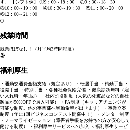
す。 【シフト例】 ①9：00～18：00 ②9：30～18：30
③10：00～19：00 ④10：30～19：30 ⑤11：00～20：00
⑥12：00～21：00
🌕
残業時間
残業ほぼなし！（月平均3時間程度）
🏖️
福利厚生
・通勤交通費全額支給（規定あり） ・転居手当 ・精勤手当 ・
役職手当 ・特別手当 ・各種社会保険完備 ・健康診断無料（雇
い入れ時・年1回） ・社内割引制度（人気の化粧品などの自社
製品が50%OFFで購入可能） ・FA制度（キャリアチェンジが
可能な制度。他の事業部へ異動希望が出せます） ・事業立案
制度（年に1回ビジネスコンテスト開催中！） ・メンター制度
・ノーマライゼーション（障害者手帳をお持ちの方が安心して
働ける制度） ・福利厚生サービスへの加入 ＜福利厚生サービ