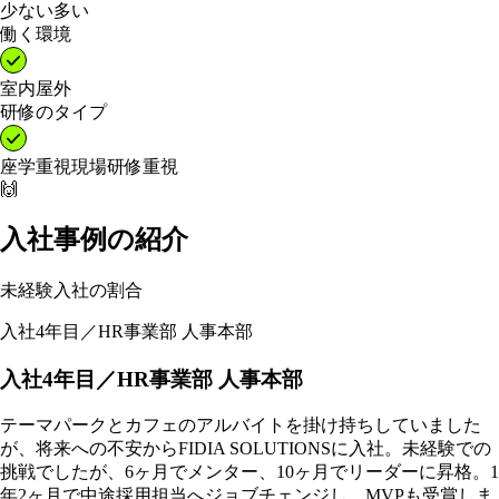
少ない
多い
働く環境
室内
屋外
研修のタイプ
座学重視
現場研修重視
🙌
入社事例の紹介
未経験入社の割合
入社4年目／HR事業部 人事本部
入社4年目／HR事業部 人事本部
テーマパークとカフェのアルバイトを掛け持ちしていました
が、将来への不安からFIDIA SOLUTIONSに入社。未経験での
挑戦でしたが、6ヶ月でメンター、10ヶ月でリーダーに昇格。1
年2ヶ月で中途採用担当へジョブチェンジし、MVPも受賞しま