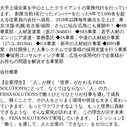
大手上場企業を中⼼としたクライアントの業務代⾏を⾏ってい
ます。 創業当初3名だったメンバーをたった6年で1,000名を超
える従業員の会社へ成⻑。 2018年以降毎年拠点を⽴上げ、東
京/大阪/札幌/名古屋/福岡、さらに仙台/広島にも展開中！ ◆HR
事業部：人材派遣業（派27-304683） ◆SES事業：若手人材の
エンジニア派遣・業務委託 ◆JA事業：中途の人材紹介事業
（27-ユ-303304） ◆CA事業：新卒の人材紹介事業 ◆BPO事
業：自社開発した人事システムで企業様の採用支援を⾏う事業
部 ◆採用コンサルティング事業：広告や採用代⾏で企業様が
お持ちの問題を解決する事業部
会社概要
【企業理念】 「人」が輝く「世界」がかわる FIDIA
SOLUTIONSにとって、なくてはならない「人」の力。
FIDIASOLUTIONSで働くひとりひとりが仕事を通して成長
し、輝くことで、その人をとりまく環境や状況も大きく変わっ
ていきます。 もっとワクワクするような、もっと世界に貢献
できるような、そんな変化が訪れます。 この理念が示す未来
を、FIDIA SOLUTIONSで実現していきます。 【ミッション】
「働く」を通して、人と企業の「できない」をゼロにする。