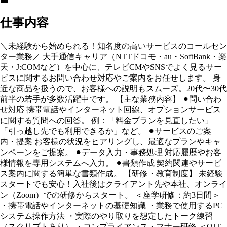
仕事内容
＼未経験から始められる！知名度の高いサービスのコールセン
ター業務／ 大手通信キャリア（NTTドコモ・au・SoftBank・楽
天・J:COMなど）を中心に、テレビCMやSNSでよく見るサー
ビスに関するお問い合わせ対応やご案内をお任せします。 身
近な商品を扱うので、お客様への説明もスムーズ。20代〜30代
前半の若手が多数活躍中です。 【主な業務内容】 ⚫︎問い合わ
せ対応 携帯電話やインターネット回線、オプションサービス
に関する質問への回答。 例：「料金プランを見直したい」
「引っ越し先でも利用できるか」など。 ⚫︎サービスのご案
内・提案 お客様の状況をヒアリングし、最適なプランやキャ
ンペーンをご提案。 ⚫︎データ入力・事務処理 対応履歴やお客
様情報を専用システムへ入力。 ⚫︎書類作成 契約関連やサービ
ス案内に関する簡単な書類作成。 【研修・教育制度】 未経験
スタートでも安心！入社後はクライアント先や本社、オンライ
ン（Zoom）での研修からスタート。 ＜座学研修：約3日間＞
・携帯電話やインターネットの基礎知識 ・業務で使用するPC
システム操作方法 ・実際のやり取りを想定したトーク練習
（スクリプトあり） ・コンプライアンス・マナー研修 ＜OJT