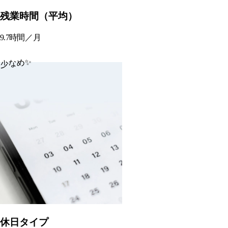
残業時間（平均）
9.7
時間／月
少なめ✨
休日タイプ