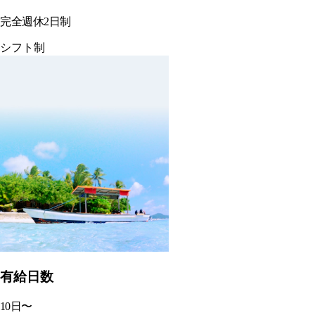
完全週休2日制
シフト制
有給日数
10
日〜