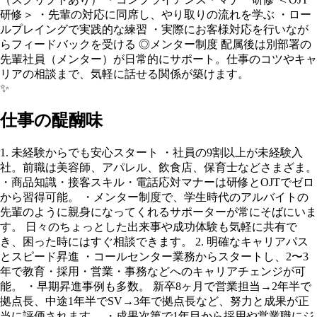
研修＞ ・先輩の対応に同席し、やり取りの流れを学ぶ ・ロー
ルプレイングで実践的な練習 ・実際にお客様対応を行いなが
らフィードバックを受ける ◎メンター制度 配属後は別部署の
先輩社員（メンター）が日常的にサポート。仕事のコツやキャ
リアの相談まで、気軽に話せる関係が築けます。
✨
仕事の醍醐味
1. 未経験からでも安心スタート ・社員の9割以上が未経験入
社。前職は美容師、アパレル、飲食店、保育士などさまざま。
・商品知識・接客スキル・電話応対マナーは研修とOJTでゼロ
から習得可能。 ・メンター制度で、学生時代のアルバイトの
先輩のように親身になってくれるサポーターが常にそばにいま
す。 日々のちょっとした出来事や成功体験も気軽に共有で
き、困った時にはすぐ相談できます。 2. 明確なキャリアパス
とスピード昇進 ・コールセンター業務からスタートし、2〜3
年で教育・採用・営業・事務などへのキャリアチェンジが可
能。 ・早期昇進事例も多数。 新卒8ヶ月で営業担当→2年半で
拠点長、中途1年半でSV→3年で拠点長など、努力と成果が正
当に評価されます。 ・成果次第で1年目から採用や営業職にジ