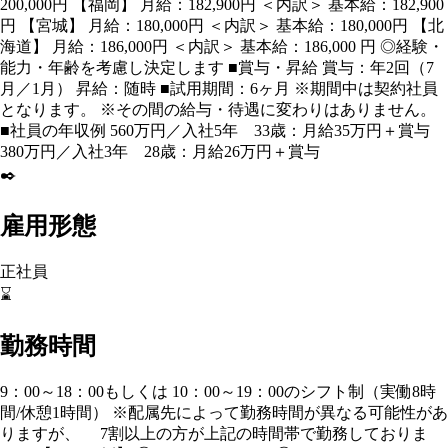
200,000円 【福岡】 月給：182,900円 ＜内訳＞ 基本給：182,900
円 【宮城】 月給：180,000円 ＜内訳＞ 基本給：180,000円 【北
海道】 月給：186,000円 ＜内訳＞ 基本給：186,000 円 ◎経験・
能力・年齢を考慮し決定します ■賞与・昇給 賞与：年2回（7
月／1月） 昇給：随時 ■試用期間：6ヶ月 ※期間中は契約社員
となります。 ※その間の給与・待遇に変わりはありません。
■社員の年収例 560万円／入社5年 33歳：月給35万円＋賞与
380万円／入社3年 28歳：月給26万円＋賞与
✒️
雇用形態
正社員
⌛
勤務時間
9：00～18：00もしくは 10：00～19：00のシフト制（実働8時
間/休憩1時間） ※配属先によって勤務時間が異なる可能性があ
りますが、 7割以上の方が上記の時間帯で勤務しておりま