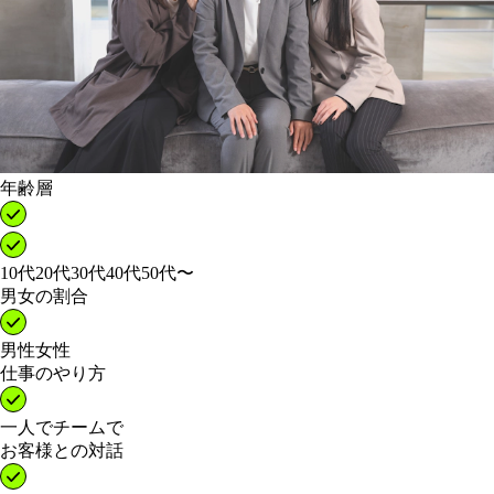
年齢層
10代
20代
30代
40代
50代〜
男女の割合
男性
女性
仕事のやり方
一人で
チームで
お客様との対話