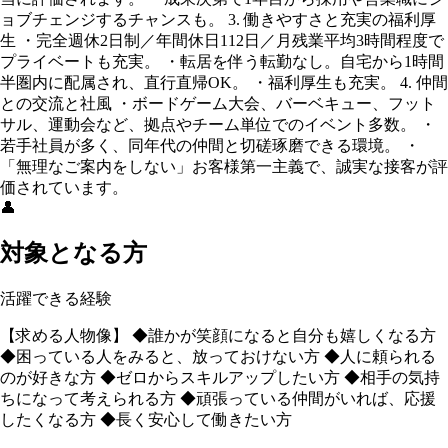
ョブチェンジするチャンスも。 3. 働きやすさと充実の福利厚
生 ・完全週休2日制／年間休日112日／月残業平均3時間程度で
プライベートも充実。 ・転居を伴う転勤なし。自宅から1時間
半圏内に配属され、直行直帰OK。 ・福利厚生も充実。 4. 仲間
との交流と社風 ・ボードゲーム大会、バーベキュー、フット
サル、運動会など、拠点やチーム単位でのイベント多数。 ・
若手社員が多く、同年代の仲間と切磋琢磨できる環境。 ・
「無理なご案内をしない」お客様第一主義で、誠実な接客が評
価されています。
👤
対象となる方
活躍できる経験
【求める人物像】 ◆誰かが笑顔になると自分も嬉しくなる方
◆困っている人をみると、放っておけない方 ◆人に頼られる
のが好きな方 ◆ゼロからスキルアップしたい方 ◆相手の気持
ちになって考えられる方 ◆頑張っている仲間がいれば、応援
したくなる方 ◆長く安心して働きたい方