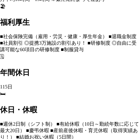
🏖️
福利厚生
■社会保険完備（雇用・労災・健康・厚生年金） ■退職金制度
■社員割引 ◎提携3万施設の割引あり！ ■研修制度 ◎自由に受
講可能な60項目の研修制度 ■制服貸与
🗓️
年間休日
115日
🛏️
休日・休暇
■週休2日制（シフト制） ■有給休暇（10日～勤続年数に応じて
最大20日） ■慶弔休暇 ■産前産後休暇・育児休暇（取得実績あ
り！） ■結婚お祝い休暇（5日間）