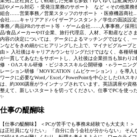
業先に正社員として転籍した先輩も多数！ゆくゆくは配属先の正
話やメール対応 ・受発注業務のサポート など ＜その他業務
組合……営業事務／営業スタッフのサポート ・医療機器商社
会社……キャリアアドバイザーアシスタント／学生の面談設定
事務／商品PRのサポート等 ・ゲーム会社……人事事務／採用
品/食品メーカーやIT企業、旅行代理店、人材、不動産などさ
内容の決定については、データによるマッチングではなく、一
ンなどをきめ細かにヒアリングした上で、マイナビグループと
由＞ 入社後はキャリアカウンセリングだけではなく、各種研
が一貫してあなたをサポートし、入社後は企業担当も加わり2
修 ・OAスキル研修 ・ビジネススキル公開研修 ・e-ラーニ
レーション研修「MOVICATION（ムビケーション）」を
ワークに必要なWord／Excel／PowerPointを中心と
は、約3000講座がラインナップされています。英語講座や資
整えて、新しいスタートを切ってください。仕事でPCを使っ
✨
仕事の醍醐味
【仕事の醍醐味】 ＜PCが苦手でも事務未経験でも大丈夫！＞ 「
は正社員になりたい」 「自分に合う会社が分からない」 そんな
で続けるのが難しくなり、転職を考えるように。ワークライフ