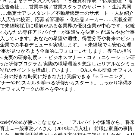
Cによるデータ入力や集計 ・各種資料作成 ・伝票整理 ・電
・広告会社……営業事務／営業スタッフのサポート ・生活共同
……鑑定士アシスタント／不動産鑑定士のサポート ・人材紹介
人広告の校正、応募者管理等 ・化粧品メーカー……広報企画
調で未経験採用に理解がある各業界の優良企業が中心です。化粧
 ＜あなたの専任アドバイザーが派遣先を決定＞ 配属先やお仕事
入しています。あなたの希望や適性、得意分野や将来のビジョ
う企業での事務デビューを実現します。 ＜未経験でも安心な理
仕事が見つかるよう全面的にフォローいたします。専任の担当
＜充実の研修制度＞ ・ビジネスマナー・コミュニケーション研
を使った研修プログラム 実際の職場環境を想定したリアルなシミュ
学びのポイントを構成しています。 ・OAスキル研修 オフィス
ニング 自分の好きな時間に好きなだけ受講できる「e-ラーニング」
マナーやPCスキルを学べる研修からスタート。しっかり準備を
でオフィスワークの基本を学べます。
elやWordが使いこなせない」 「アルバイトや派遣から、将来
士→一般事務／Aさん（2019年5月入社） 前職は家庭の事情
した。無期雇用派遣という働き方は初めて知りましたが、メリ