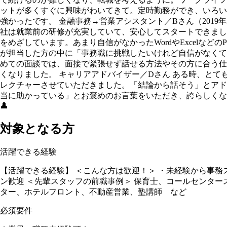
ットが多くすぐに興味がわいてきて。定時勤務ができ、いろい
強かったです。 金融事務→営業アシスタント／Bさん（201
社は就業前の研修が充実していて、安心してスタートできました
をめざしています。あまり自信がなかったWordやExcelな
が担当した方の中に「事務職に挑戦したいけれど自信がなくて
めての面談では、面接で緊張せず話せる方法やその方に合う仕
くなりました。 キャリアアドバイザー／Dさん ある時、と
レクチャーさせていただきました。「結論から話そう」とアド
当に助かっている」とお褒めのお言葉をいただき、誇らしくな
👤
対象となる方
活躍できる経験
【活躍できる経験】 ＜こんな方は歓迎！＞ ・未経験から事務
ン歓迎 ＜先輩スタッフの前職事例＞ 保育士、コールセンタ
ター、ホテルフロント、不動産営業、塾講師 など
必須要件