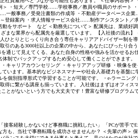
社員雇用へとつながる可能性もあります。 ＜仕事内容例＞ ・P
例＞ ・短大／専門学校……学校事務／教員や職員のサポート 
……一般事務／受発注書類の作成等 ・不動産データベース企業
～登録案内 ・求人情報サービス会社……制作アシスタント／求
活動をサポート など ＜勤務先について＞ 配属先は、業績好
まざまな業界から配属先を厳選しています。 【入社後の流れ】
人ひとりとじっくり向き合う専任キャリアアドバイザー制を導
取引のある3000社以上の企業の中から、あなたにぴったり合
修を通じて見えてくる、あなた自身の性格や強みを活かせるお
名体制でバックアップするため安心して働くことができます。 
ング ・キャリアカウンセリング ・キャリアアップ研修 ・映像
導入しています。基本的なビジネスマナーや社会人基礎力を基盤に
したOAスキルを個別指導形式で学習することが可能です。 ・e-ラー
格取得に繋がる講座も揃っています。 入社後はまずはオフィス
たことがないという方でも大丈夫です！豊富な研修プログラム
接客経験しかないけど事務職に挑戦したい」 「PCが苦手でExc
方も、当社で事務転職を成功させませんか？ ＜先輩の声＞ 保育
バランスを大切にできる仕事をと考えて、見つけたのが当社で