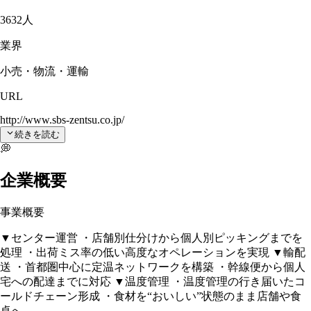
3632人
業界
小売・物流・運輸
URL
http://www.sbs-zentsu.co.jp/
続きを読む
💭
企業概要
事業概要
▼センター運営 ・店舗別仕分けから個人別ピッキングまでを
処理 ・出荷ミス率の低い高度なオペレーションを実現 ▼輸配
送 ・首都圏中心に定温ネットワークを構築 ・幹線便から個人
宅への配達までに対応 ▼温度管理 ・温度管理の行き届いたコ
ールドチェーン形成 ・食材を“おいしい”状態のまま店舗や食
卓へ