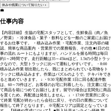
休みや残業について知りたい
💼
仕事内容
【内容詳細】 生協の宅配スタッフとして、生鮮食品（肉／魚
／野菜）・冷凍食品・菓子・飲料などを一般のご家庭にお届け
するお仕事です。 ・積み込み作業 ・宅配作業、注文内容の確
認、簡単な商品案内 ・営業所での業務報告、その他 ■1日の仕
事の流れ ルートにもよりますが、ハンドルを握る時間は毎日
約1～2時間です。走行距離は35～45kmほど。1.5tの小型トラッ
クなので、大型トラックに比べて運転しやすいです。 ・8:00
積み込み作業 朝出勤したら、既にまとめられている荷物をト
ラックに積み込みます。作業はパズルのようで、テキパキでき
ると進めていきます。 ↓ ・9:30 宅配作業 1日に回る配達件数
は、60～70件ほど。お客様のお宅に到着したら、注文書に従っ
て商品を箱につめてお届けします。留守の場合は玄関先に商品
を置くため、再配達は発生しません。 ↓ ・17:00 営業所に戻っ
て終業 宅配が終わったら会社に戻り、その日の業務について
報告して終了となります。 ※宅配エリアは固定となっていま
す。 【研修や育成について】 ■新入社員オンライン研修 期