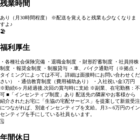
残業時間
あり（月30時間程度） ※配送を覚えると残業も少なくなりま
すよ♪
🏖️
福利厚生
・各種社会保険完備 ・退職金制度 ・財形貯蓄制度 ・社員持株
制度 ・報奨金制度 ・制服貸与 ・車、バイク通勤可（※拠点・
タイミングによっては不可。詳細は面接時にお問い合わせくだ
さい） ・通信教育制度（費用補助あり） ・入社祝い金3万円
※勤続6ヶ月経過後,次回の賞与時に支給 ※副業、在宅勤務：不
可 ■「インセンティブ制度」あり 配送先の隣家やお客様から
紹介されたお宅に「生協の宅配サービス」を提案して新規受注
につながれば、別途インセンティブを支給。月3～6万円のイン
センティブを手にしている社員もいます。
🗓️
年間休日