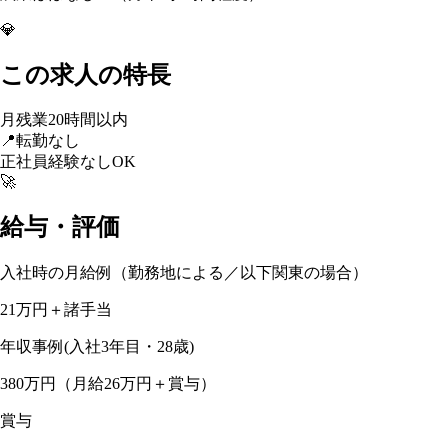
💎
この求人の特長
月残業20時間以内
📍
転勤なし
正社員経験なしOK
🚀
給与・評価
入社時の月給例（勤務地による／以下関東の場合）
21万円＋諸手当
年収事例(入社3年目・28歳)
380万円（月給26万円＋賞与）
賞与