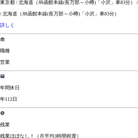
東京都 / 北海道（JR函館本線(長万部～小樽)「小沢」車83分） / 宮城
/
北海道（JR函館本線(長万部～小樽)「小沢」車83分）
詳しく
職種
営業
年間休日
年112日
残業
残業ほぼなし！（月平均3時間程度）