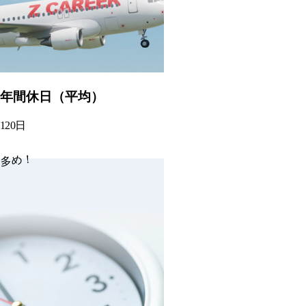
年間休日（平均）
120
日
多め！