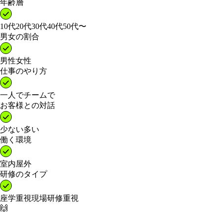
年齢層
10代
20代
30代
40代
50代〜
男女の割合
男性
女性
仕事のやり方
一人で
チームで
お客様との対話
少ない
多い
働く環境
室内
屋外
研修のタイプ
座学重視
現場研修重視
🙌