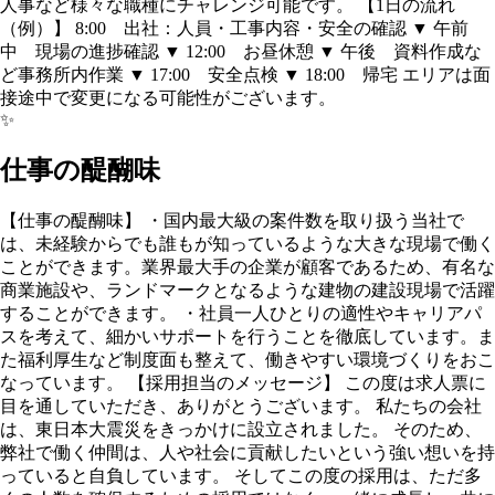
人事など様々な職種にチャレンジ可能です。 【1日の流れ
（例）】 8:00 出社：人員・工事内容・安全の確認 ▼ 午前
中 現場の進捗確認 ▼ 12:00 お昼休憩 ▼ 午後 資料作成な
ど事務所内作業 ▼ 17:00 安全点検 ▼ 18:00 帰宅 エリアは面
接途中で変更になる可能性がございます。
✨
仕事の醍醐味
【仕事の醍醐味】 ・国内最大級の案件数を取り扱う当社で
は、未経験からでも誰もが知っているような大きな現場で働く
ことができます。業界最大手の企業が顧客であるため、有名な
商業施設や、ランドマークとなるような建物の建設現場で活躍
することができます。 ・社員一人ひとりの適性やキャリアパ
スを考えて、細かいサポートを行うことを徹底しています。ま
た福利厚生など制度面も整えて、働きやすい環境づくりをおこ
なっています。 【採用担当のメッセージ】 この度は求人票に
目を通していただき、ありがとうございます。 私たちの会社
は、東日本大震災をきっかけに設立されました。 そのため、
弊社で働く仲間は、人や社会に貢献したいという強い想いを持
っていると自負しています。 そしてこの度の採用は、ただ多