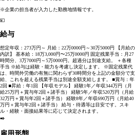
※企業の担当者が入力した勤務地情報です。
💴
給与
想定年収：273万円～ 月給：22万0000円～30万5000円 【月給の
内訳】 基本給：18万3,000円〜25万0000円 固定残業手当：月27
時間分、3万7000円～5万0000円。超過分は別途支給。 ＋各種
手当 ※給与は経験・能力を考慮し決定します。 ※固定残業代
は、時間外労働の有無に関わらず30時間分を上記の金額分で支
給、これを超える残業手当は別途全額支給します。 ■賞与：年
2回 ■昇給：年1回 【年収モデル】 経験1年／年収344万円（月
給25万円＋賞与年2回＋諸手当） 経験5年／年収520万円（月給
32万円＋賞与年2回＋諸手当） 経験8年／年収690万円（月給40
万円＋賞与年2回＋諸手当） 給与・待遇等は目安です。スキ
ル・経験・面接結果等に応じて決定されます。
✒️
雇用形態