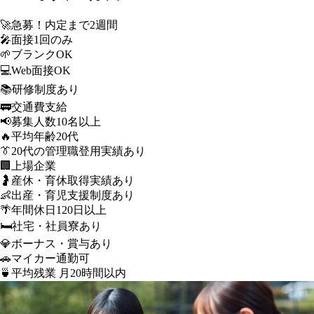
🚀
急募！内定まで2週間
🎤
面接1回のみ
🌱
ブランクOK
💻
Web面接OK
📚
研修制度あり
🚃
交通費支給
📢
募集人数10名以上
🔥
平均年齢20代
👔
20代の管理職登用実績あり
🏢
上場企業
🤰
産休・育休取得実績あり
👶
出産・育児支援制度あり
🌴
年間休日120日以上
🛏️
社宅・社員寮あり
💎
ボーナス・賞与あり
🚗
マイカー通勤可
🍵
平均残業 月20時間以内