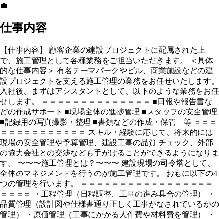
💼
仕事内容
【仕事内容】 顧客企業の建設プロジェクトに配属された上
で、施工管理として各種業務をご担当いただきます。 ＜具体
的な仕事内容＞ 有名テーマパークやビル、商業施設などの建
設プロジェクトを支える施工管理の業務をお任せいたします。
入社後、まずはアシスタントとして、以下のような業務をお任
せします。 ＝＝＝＝＝＝＝＝＝＝＝＝＝＝ ■日報や報告書な
どの作成サポート ■現場全体の進捗管理 ■スタッフの安全管理
■記録用の写真撮影・整理 ■書類などの作成・保管 等 ＝＝＝
＝＝＝＝＝＝＝＝＝＝＝ スキル・経験に応じて、将来的には
現場の安全管理や予算管理、建設工事の品質 チェック、外部
の協力会社との交渉なども手がけることができるようになりま
す。 〜〜〜施工管理とは？〜〜〜 建設現場の司令塔として、
全体のマネジメントを行うのが施工管理です。 おもに以下の4
つの管理を行います。 ＝＝＝＝＝＝＝＝＝＝＝＝＝＝＝＝＝
＝＝＝＝ ・工程管理（日程調整、工事の進み具合の管理） ・
品質管理（設計図や仕様書通り正しく工事がなされているかの
管理） ・原価管理（工事にかかる人件費や材料費を管理） ・