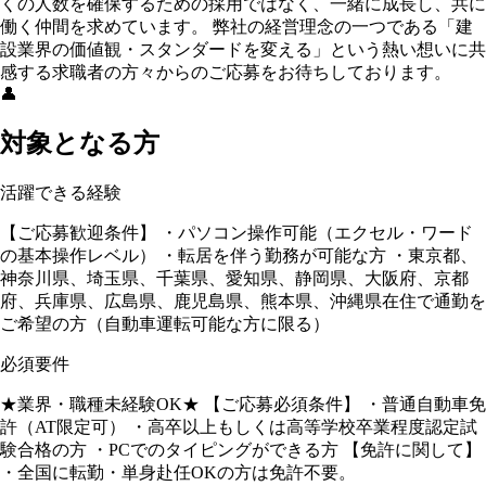
くの人数を確保するための採用ではなく、一緒に成長し、共に
働く仲間を求めています。 弊社の経営理念の一つである「建
設業界の価値観・スタンダードを変える」という熱い想いに共
感する求職者の方々からのご応募をお待ちしております。
👤
対象となる方
活躍できる経験
【ご応募歓迎条件】 ・パソコン操作可能（エクセル・ワード
の基本操作レベル） ・転居を伴う勤務が可能な方 ・東京都、
神奈川県、埼玉県、千葉県、愛知県、静岡県、大阪府、京都
府、兵庫県、広島県、鹿児島県、熊本県、沖縄県在住で通勤を
ご希望の方（自動車運転可能な方に限る）
必須要件
★業界・職種未経験OK★ 【ご応募必須条件】 ・普通自動車免
許（AT限定可） ・高卒以上もしくは高等学校卒業程度認定試
験合格の方 ・PCでのタイピングができる方 【免許に関して】
・全国に転勤・単身赴任OKの方は免許不要。