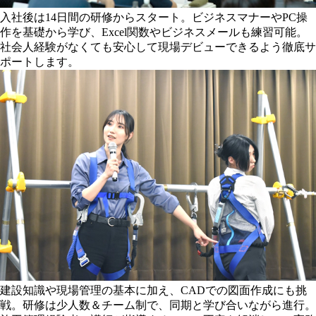
入社後は14日間の研修からスタート。ビジネスマナーやPC操
作を基礎から学び、Excel関数やビジネスメールも練習可能。
社会人経験がなくても安心して現場デビューできるよう徹底サ
ポートします。
建設知識や現場管理の基本に加え、CADでの図面作成にも挑
戦。研修は少人数＆チーム制で、同期と学び合いながら進行。