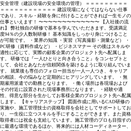
安全管理（建設現場の安全環境の管理） ＝＝＝＝＝＝＝＝＝
＝＝＝＝＝＝＝＝＝＝＝＝ 建設現場になくてはならない仕事
であり、スキル・経験を身に付けることができれば一生モノの
仕事といえます！ 〜〜〜〜〜〜〜〜〜〜〜〜〜 【入社後の流
れ】 弊社独自の研修で基本を学んでいただきます。受講満足
度94％の少人数制研修！ 基本知識をしっかり身につけること
が可能です。 ・業界の知識 ・実習（写真撮影・測量など） ・
PC研修（資料作成など） ・ビジネスマナー その後はスキルや
適性に応じて、実際の顧客企業のプロジェクト先へ配属しま
す。 研修では『一人ひとりと向き合うこと』をコンセプトと
して、会社とあなたが信頼関係を築けるように取り組んでいま
す。 就業後も専任のフォロー担当が一人一人つき、キャリア
の相談、今の悩みなど定期的にヒアリングしています。 ・無
期雇用派遣での勤務となります。 ・働く場所は各現場および
その付近に設置された現場事務所になります。 ・経験や適
性、得意な部分を生かしてお客様企業のプロジェクト先へ配属
します。 【キャリアステップ】 図面作成に用いるCAD研修の
実施や、施工管理技士の資格取得を会社としてサポートしてお
り、一生役に立つスキルを手にすることができます。また資格
取得者には祝金も支給しています。施工管理のプロも目指すの
に最適な環境であるほか、将来的には人材コーディネーター、