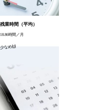
残業時間（平均）
18.86時間／月
少なめ🙌