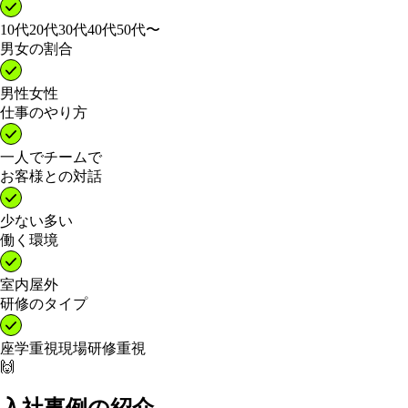
10代
20代
30代
40代
50代〜
男女の割合
男性
女性
仕事のやり方
一人で
チームで
お客様との対話
少ない
多い
働く環境
室内
屋外
研修のタイプ
座学重視
現場研修重視
🙌