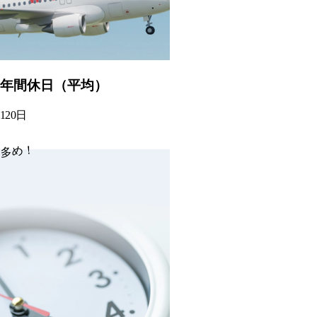
年間休日（平均）
120
日
多め！