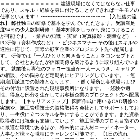
＝＝＝＝＝＝＝＝＝＝＝＝ 建設現場になくてはならない仕事
であり、スキル・経験を身に付けることができれば一生モノの
仕事といえます！ 〜〜〜〜〜〜〜〜〜〜〜〜〜 【入社後の流
れ】 弊社独自の研修で基本を学んでいただきます。受講満足
度94％の少人数制研修！ 基本知識をしっかり身につけること
が可能です。 ・業界の知識 ・実習（写真撮影・測量など） ・
PC研修（資料作成など） ・ビジネスマナー その後はスキルや
適性に応じて、実際の顧客企業のプロジェクト先へ配属しま
す。 研修では『一人ひとりと向き合うこと』をコンセプトと
して、会社とあなたが信頼関係を築けるように取り組んでいま
す。 就業後も専任のフォロー担当が一人一人つき、キャリア
の相談、今の悩みなど定期的にヒアリングしています。 ・無
期雇用派遣での勤務となります。 ・働く場所は各現場および
その付近に設置された現場事務所になります。 ・経験や適
性、得意な部分を生かしてお客様企業のプロジェクト先へ配属
します。 【キャリアステップ】 図面作成に用いるCAD研修の
実施や、施工管理技士の資格取得を会社としてサポートしてお
り、一生役に立つスキルを手にすることができます。また資格
取得者には祝金も支給しています。施工管理のプロも目指すの
に最適な環境であるほか、将来的には人材コーディネーター、
人事など様々な職種にチャレンジ可能です。 【1日の流れ