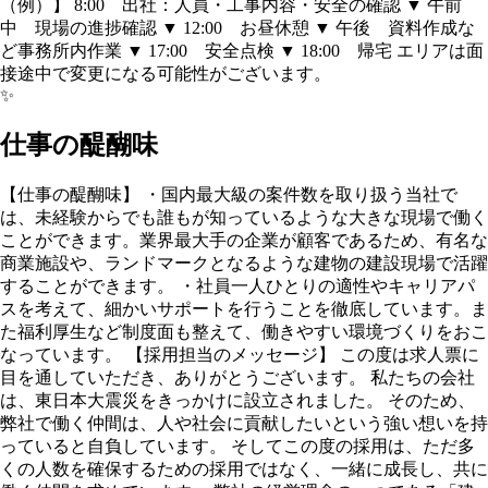
（例）】 8:00 出社：人員・工事内容・安全の確認 ▼ 午前
中 現場の進捗確認 ▼ 12:00 お昼休憩 ▼ 午後 資料作成な
ど事務所内作業 ▼ 17:00 安全点検 ▼ 18:00 帰宅 エリアは面
接途中で変更になる可能性がございます。
✨
仕事の醍醐味
【仕事の醍醐味】 ・国内最大級の案件数を取り扱う当社で
は、未経験からでも誰もが知っているような大きな現場で働く
ことができます。業界最大手の企業が顧客であるため、有名な
商業施設や、ランドマークとなるような建物の建設現場で活躍
することができます。 ・社員一人ひとりの適性やキャリアパ
スを考えて、細かいサポートを行うことを徹底しています。ま
た福利厚生など制度面も整えて、働きやすい環境づくりをおこ
なっています。 【採用担当のメッセージ】 この度は求人票に
目を通していただき、ありがとうございます。 私たちの会社
は、東日本大震災をきっかけに設立されました。 そのため、
弊社で働く仲間は、人や社会に貢献したいという強い想いを持
っていると自負しています。 そしてこの度の採用は、ただ多
くの人数を確保するための採用ではなく、一緒に成長し、共に