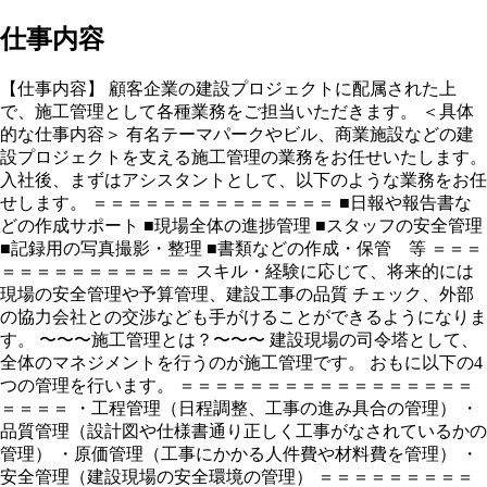
仕事内容
【仕事内容】 顧客企業の建設プロジェクトに配属された上
で、施工管理として各種業務をご担当いただきます。 ＜具体
的な仕事内容＞ 有名テーマパークやビル、商業施設などの建
設プロジェクトを支える施工管理の業務をお任せいたします。
入社後、まずはアシスタントとして、以下のような業務をお任
せします。 ＝＝＝＝＝＝＝＝＝＝＝＝＝＝ ■日報や報告書な
どの作成サポート ■現場全体の進捗管理 ■スタッフの安全管理
■記録用の写真撮影・整理 ■書類などの作成・保管 等 ＝＝＝
＝＝＝＝＝＝＝＝＝＝＝ スキル・経験に応じて、将来的には
現場の安全管理や予算管理、建設工事の品質 チェック、外部
の協力会社との交渉なども手がけることができるようになりま
す。 〜〜〜施工管理とは？〜〜〜 建設現場の司令塔として、
全体のマネジメントを行うのが施工管理です。 おもに以下の4
つの管理を行います。 ＝＝＝＝＝＝＝＝＝＝＝＝＝＝＝＝＝
＝＝＝＝ ・工程管理（日程調整、工事の進み具合の管理） ・
品質管理（設計図や仕様書通り正しく工事がなされているかの
管理） ・原価管理（工事にかかる人件費や材料費を管理） ・
安全管理（建設現場の安全環境の管理） ＝＝＝＝＝＝＝＝＝