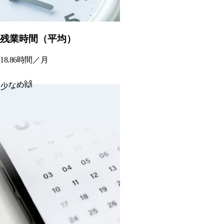
残業時間（平均）
18.86時間／月
少なめ🙌