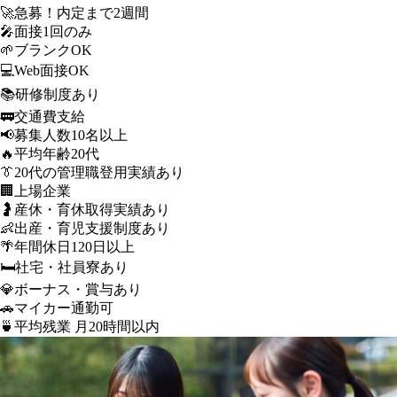
🚀
急募！内定まで2週間
🎤
面接1回のみ
🌱
ブランクOK
💻
Web面接OK
📚
研修制度あり
🚃
交通費支給
📢
募集人数10名以上
🔥
平均年齢20代
👔
20代の管理職登用実績あり
🏢
上場企業
🤰
産休・育休取得実績あり
👶
出産・育児支援制度あり
🌴
年間休日120日以上
🛏️
社宅・社員寮あり
💎
ボーナス・賞与あり
🚗
マイカー通勤可
🍵
平均残業 月20時間以内