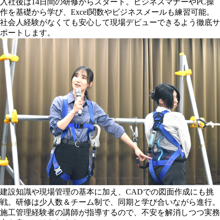
入社後は14日間の研修からスタート。ビジネスマナーやPC操
作を基礎から学び、Excel関数やビジネスメールも練習可能。
社会人経験がなくても安心して現場デビューできるよう徹底サ
ポートします。
建設知識や現場管理の基本に加え、CADでの図面作成にも挑
戦。研修は少人数＆チーム制で、同期と学び合いながら進行。
施工管理経験者の講師が指導するので、不安を解消しつつ実務