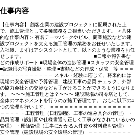
仕事内容
【仕事内容】 顧客企業の建設プロジェクトに配属された上
で、施工管理として各種業務をご担当いただきます。 ＜具体
的な仕事内容＞ 有名テーマパークやビル、商業施設などの建
設プロジェクトを支える施工管理の業務をお任せいたします。
入社後、まずはアシスタントとして、以下のような業務をお任
せします。 ＝＝＝＝＝＝＝＝＝＝＝＝＝＝ ■日報や報告書な
どの作成サポート ■現場全体の進捗管理 ■スタッフの安全管理
■記録用の写真撮影・整理 ■書類などの作成・保管 等 ＝＝＝
＝＝＝＝＝＝＝＝＝＝＝ スキル・経験に応じて、将来的には
現場の安全管理や予算管理、建設工事の品質 チェック、外部
の協力会社との交渉なども手がけることができるようになりま
す。 〜〜〜施工管理とは？〜〜〜 建設現場の司令塔として、
全体のマネジメントを行うのが施工管理です。 おもに以下の4
つの管理を行います。 ＝＝＝＝＝＝＝＝＝＝＝＝＝＝＝＝＝
＝＝＝＝ ・工程管理（日程調整、工事の進み具合の管理） ・
品質管理（設計図や仕様書通り正しく工事がなされているかの
管理） ・原価管理（工事にかかる人件費や材料費を管理） ・
安全管理（建設現場の安全環境の管理） ＝＝＝＝＝＝＝＝＝