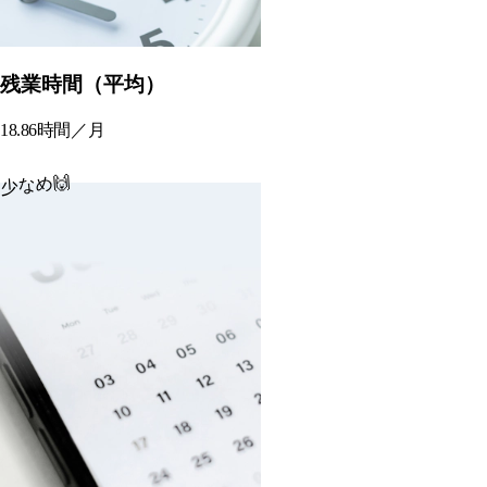
残業時間（平均）
18.86時間／月
少なめ🙌