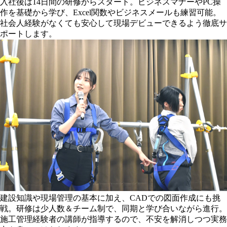
入社後は14日間の研修からスタート。ビジネスマナーやPC操
作を基礎から学び、Excel関数やビジネスメールも練習可能。
社会人経験がなくても安心して現場デビューできるよう徹底サ
ポートします。
建設知識や現場管理の基本に加え、CADでの図面作成にも挑
戦。研修は少人数＆チーム制で、同期と学び合いながら進行。
施工管理経験者の講師が指導するので、不安を解消しつつ実務