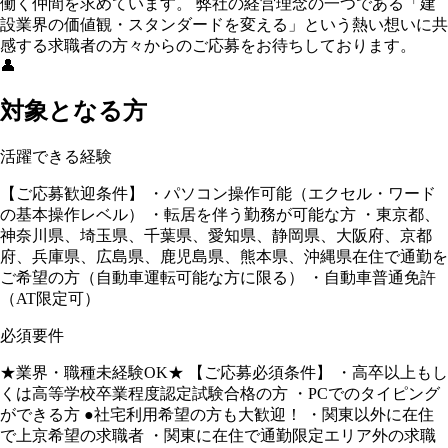
働く仲間を求めています。 弊社の経営理念の一つである「建
設業界の価値観・スタンダードを変える」という熱い想いに共
感する求職者の方々からのご応募をお待ちしております。
👤
対象となる方
活躍できる経験
【ご応募歓迎条件】 ・パソコン操作可能（エクセル・ワード
の基本操作レベル） ・転居を伴う勤務が可能な方 ・東京都、
神奈川県、埼玉県、千葉県、愛知県、静岡県、大阪府、京都
府、兵庫県、広島県、鹿児島県、熊本県、沖縄県在住で通勤を
ご希望の方（自動車運転可能な方に限る） ・自動車普通免許
（AT限定可）
必須要件
★業界・職種未経験OK★ 【ご応募必須条件】 ・高卒以上もし
くは高等学校卒業程度認定試験合格の方 ・PCでのタイピング
ができる方 ●社宅利用希望の方も大歓迎！ ・関東以外に在住
で上京希望の求職者 ・関東に在住で通勤限定エリア外の求職