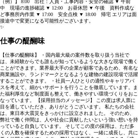
（例）】 8:00 出社：人員・工事内容・安全の確認 ▼ 午前
中 現場の進捗確認 ▼ 12:00 お昼休憩 ▼ 午後 資料作成な
ど事務所内作業 ▼ 17:00 安全点検 ▼ 18:00 帰宅 エリアは面
接途中で変更になる可能性がございます。
✨
仕事の醍醐味
【仕事の醍醐味】 ・国内最大級の案件数を取り扱う当社で
は、未経験からでも誰もが知っているような大きな現場で働く
ことができます。業界最大手の企業が顧客であるため、有名な
商業施設や、ランドマークとなるような建物の建設現場で活躍
することができます。 ・社員一人ひとりの適性やキャリアパ
スを考えて、細かいサポートを行うことを徹底しています。ま
た福利厚生など制度面も整えて、働きやすい環境づくりをおこ
なっています。 【採用担当のメッセージ】 この度は求人票に
目を通していただき、ありがとうございます。 私たちの会社
は、東日本大震災をきっかけに設立されました。 そのため、
弊社で働く仲間は、人や社会に貢献したいという強い想いを持
っていると自負しています。 そしてこの度の採用は、ただ多
くの人数を確保するための採用ではなく、一緒に成長し、共に