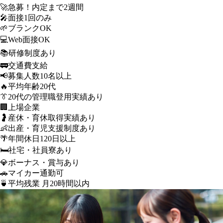
🚀
急募！内定まで2週間
🎤
面接1回のみ
🌱
ブランクOK
💻
Web面接OK
📚
研修制度あり
🚃
交通費支給
📢
募集人数10名以上
🔥
平均年齢20代
👔
20代の管理職登用実績あり
🏢
上場企業
🤰
産休・育休取得実績あり
👶
出産・育児支援制度あり
🌴
年間休日120日以上
🛏️
社宅・社員寮あり
💎
ボーナス・賞与あり
🚗
マイカー通勤可
🍵
平均残業 月20時間以内