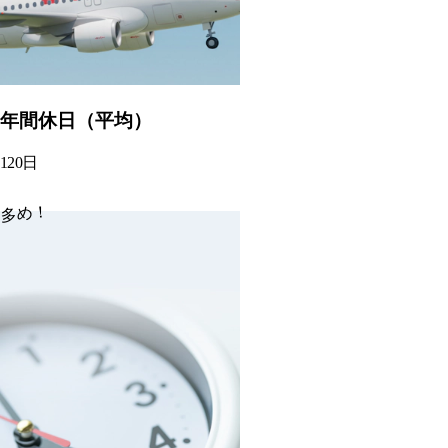
年間休日（平均）
120
日
多め！