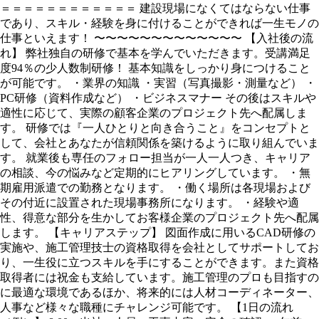
＝＝＝＝＝＝＝＝＝＝＝＝ 建設現場になくてはならない仕事
であり、スキル・経験を身に付けることができれば一生モノの
仕事といえます！ 〜〜〜〜〜〜〜〜〜〜〜〜〜 【入社後の流
れ】 弊社独自の研修で基本を学んでいただきます。受講満足
度94％の少人数制研修！ 基本知識をしっかり身につけること
が可能です。 ・業界の知識 ・実習（写真撮影・測量など） ・
PC研修（資料作成など） ・ビジネスマナー その後はスキルや
適性に応じて、実際の顧客企業のプロジェクト先へ配属しま
す。 研修では『一人ひとりと向き合うこと』をコンセプトと
して、会社とあなたが信頼関係を築けるように取り組んでいま
す。 就業後も専任のフォロー担当が一人一人つき、キャリア
の相談、今の悩みなど定期的にヒアリングしています。 ・無
期雇用派遣での勤務となります。 ・働く場所は各現場および
その付近に設置された現場事務所になります。 ・経験や適
性、得意な部分を生かしてお客様企業のプロジェクト先へ配属
します。 【キャリアステップ】 図面作成に用いるCAD研修の
実施や、施工管理技士の資格取得を会社としてサポートしてお
り、一生役に立つスキルを手にすることができます。また資格
取得者には祝金も支給しています。施工管理のプロも目指すの
に最適な環境であるほか、将来的には人材コーディネーター、
人事など様々な職種にチャレンジ可能です。 【1日の流れ