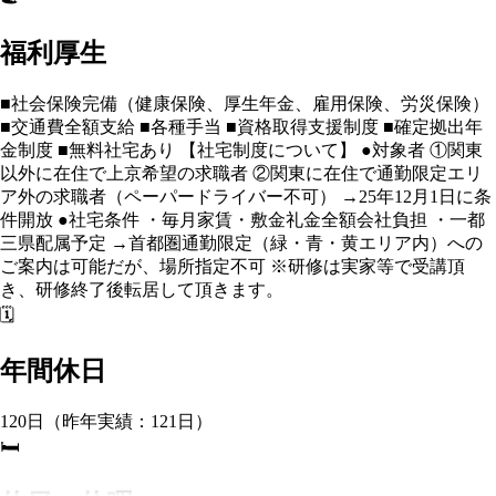
福利厚生
■社会保険完備（健康保険、厚生年金、雇用保険、労災保険）
■交通費全額支給 ■各種手当 ■資格取得支援制度 ■確定拠出年
金制度 ■無料社宅あり 【社宅制度について】 ●対象者 ①関東
以外に在住で上京希望の求職者 ②関東に在住で通勤限定エリ
ア外の求職者（ペーパードライバー不可） →25年12月1日に条
件開放 ●社宅条件 ・毎月家賃・敷金礼金全額会社負担 ・一都
三県配属予定 →首都圏通勤限定（緑・青・黄エリア内）への
ご案内は可能だが、場所指定不可 ※研修は実家等で受講頂
き、研修終了後転居して頂きます。
🗓️
年間休日
120日（昨年実績：121日）
🛏️