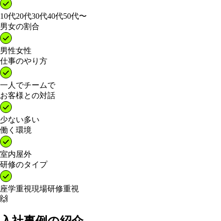
10代
20代
30代
40代
50代〜
男女の割合
男性
女性
仕事のやり方
一人で
チームで
お客様との対話
少ない
多い
働く環境
室内
屋外
研修のタイプ
座学重視
現場研修重視
🙌