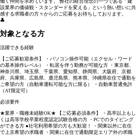
働く仲間を求めています。 弊社の経営理念の一つである「建
設業界の価値観・スタンダードを変える」という熱い想いに共
感する求職者の方々からのご応募をお待ちしております。
👤
対象となる方
活躍できる経験
【ご応募歓迎条件】 ・パソコン操作可能（エクセル・ワード
の基本操作レベル） ・転居を伴う勤務が可能な方 ・東京都、
神奈川県、埼玉県、千葉県、愛知県、静岡県、大阪府、京都
府、兵庫県、広島県、鹿児島県、熊本県、沖縄県在住で通勤を
ご希望の方（自動車運転可能な方に限る） ・自動車普通免許
（AT限定可）
必須要件
★業界・職種未経験OK★ 【ご応募必須条件】 ・高卒以上もし
くは高等学校卒業程度認定試験合格の方 ・PCでのタイピング
ができる方 ●社宅利用希望の方も大歓迎！ ・関東以外に在住
で上京希望の求職者 ・関東に在住で通勤限定エリア外の求職