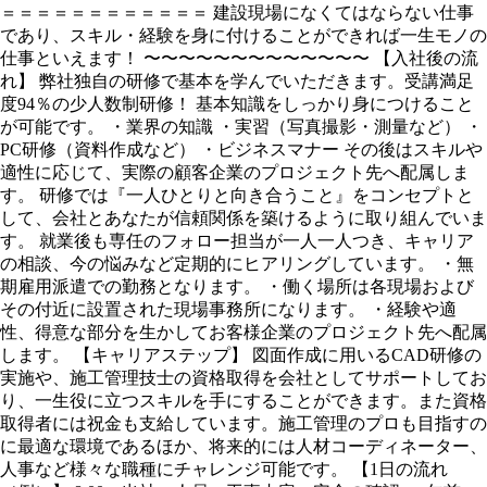
＝＝＝＝＝＝＝＝＝＝＝＝ 建設現場になくてはならない仕事
であり、スキル・経験を身に付けることができれば一生モノの
仕事といえます！ 〜〜〜〜〜〜〜〜〜〜〜〜〜 【入社後の流
れ】 弊社独自の研修で基本を学んでいただきます。受講満足
度94％の少人数制研修！ 基本知識をしっかり身につけること
が可能です。 ・業界の知識 ・実習（写真撮影・測量など） ・
PC研修（資料作成など） ・ビジネスマナー その後はスキルや
適性に応じて、実際の顧客企業のプロジェクト先へ配属しま
す。 研修では『一人ひとりと向き合うこと』をコンセプトと
して、会社とあなたが信頼関係を築けるように取り組んでいま
す。 就業後も専任のフォロー担当が一人一人つき、キャリア
の相談、今の悩みなど定期的にヒアリングしています。 ・無
期雇用派遣での勤務となります。 ・働く場所は各現場および
その付近に設置された現場事務所になります。 ・経験や適
性、得意な部分を生かしてお客様企業のプロジェクト先へ配属
します。 【キャリアステップ】 図面作成に用いるCAD研修の
実施や、施工管理技士の資格取得を会社としてサポートしてお
り、一生役に立つスキルを手にすることができます。また資格
取得者には祝金も支給しています。施工管理のプロも目指すの
に最適な環境であるほか、将来的には人材コーディネーター、
人事など様々な職種にチャレンジ可能です。 【1日の流れ