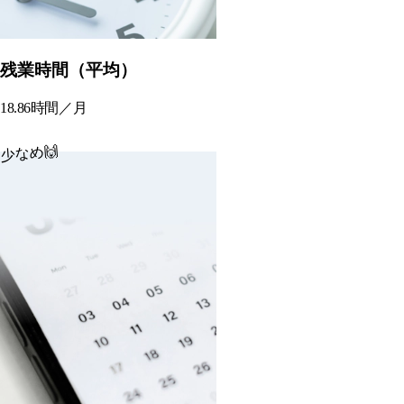
残業時間（平均）
18.86時間／月
少なめ🙌