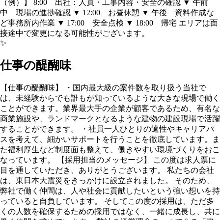
（例）】 8:00 出社：人員・工事内容・安全の確認 ▼ 午前
中 現場の進捗確認 ▼ 12:00 お昼休憩 ▼ 午後 資料作成な
ど事務所内作業 ▼ 17:00 安全点検 ▼ 18:00 帰宅 エリアは面
接途中で変更になる可能性がございます。
✨
仕事の醍醐味
【仕事の醍醐味】 ・国内最大級の案件数を取り扱う当社で
は、未経験からでも誰もが知っているような大きな現場で働く
ことができます。業界最大手の企業が顧客であるため、有名な
商業施設や、ランドマークとなるような建物の建設現場で活躍
することができます。 ・社員一人ひとりの適性やキャリアパ
スを考えて、細かいサポートを行うことを徹底しています。ま
た福利厚生など制度面も整えて、働きやすい環境づくりをおこ
なっています。 【採用担当のメッセージ】 この度は求人票に
目を通していただき、ありがとうございます。 私たちの会社
は、東日本大震災をきっかけに設立されました。 そのため、
弊社で働く仲間は、人や社会に貢献したいという強い想いを持
っていると自負しています。 そしてこの度の採用は、ただ多
くの人数を確保するための採用ではなく、一緒に成長し、共に