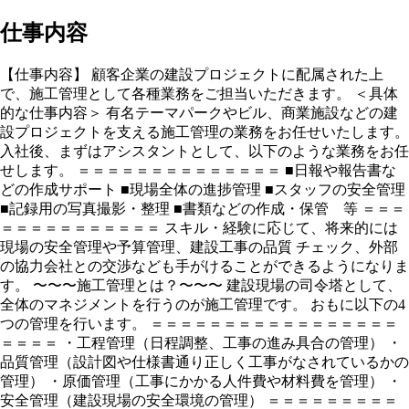
仕事内容
【仕事内容】 顧客企業の建設プロジェクトに配属された上
で、施工管理として各種業務をご担当いただきます。 ＜具体
的な仕事内容＞ 有名テーマパークやビル、商業施設などの建
設プロジェクトを支える施工管理の業務をお任せいたします。
入社後、まずはアシスタントとして、以下のような業務をお任
せします。 ＝＝＝＝＝＝＝＝＝＝＝＝＝＝ ■日報や報告書な
どの作成サポート ■現場全体の進捗管理 ■スタッフの安全管理
■記録用の写真撮影・整理 ■書類などの作成・保管 等 ＝＝＝
＝＝＝＝＝＝＝＝＝＝＝ スキル・経験に応じて、将来的には
現場の安全管理や予算管理、建設工事の品質 チェック、外部
の協力会社との交渉なども手がけることができるようになりま
す。 〜〜〜施工管理とは？〜〜〜 建設現場の司令塔として、
全体のマネジメントを行うのが施工管理です。 おもに以下の4
つの管理を行います。 ＝＝＝＝＝＝＝＝＝＝＝＝＝＝＝＝＝
＝＝＝＝ ・工程管理（日程調整、工事の進み具合の管理） ・
品質管理（設計図や仕様書通り正しく工事がなされているかの
管理） ・原価管理（工事にかかる人件費や材料費を管理） ・
安全管理（建設現場の安全環境の管理） ＝＝＝＝＝＝＝＝＝