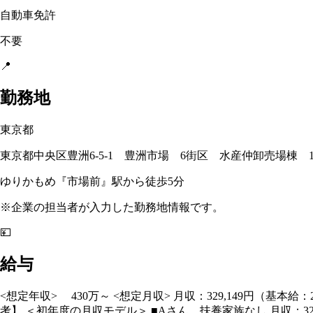
自動車免許
不要
📍
勤務地
東京都
東京都中央区豊洲6-5-1 豊洲市場 6街区 水産仲卸売場棟 1階
ゆりかもめ『市場前』駅から徒歩5分
※企業の担当者が入力した勤務地情報です。
💴
給与
<想定年収> 430万～ <想定月収> 月収：329,149円（基
考】 ＜初年度の月収モデル＞ ■Aさん 扶養家族なし 月収：329,14