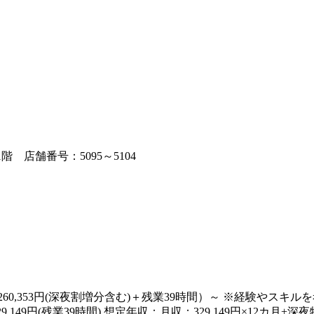
 店舗番号：5095～5104
本給：260,353円(深夜割増分含む)＋残業39時間）～ ※経験や
9円(残業39時間) 想定年収：月収：329,149円×12カ月+深夜特