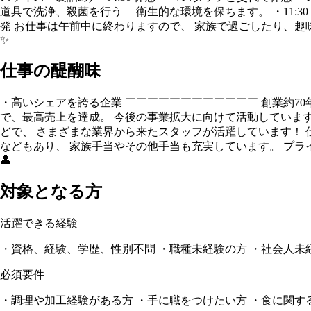
道具で洗浄、殺菌を行う 衛生的な環境を保ちます。 ・11:30 
発 お仕事は午前中に終わりますので、 家族で過ごしたり、趣
✨
仕事の醍醐味
・高いシェアを誇る企業 ￣￣￣￣￣￣￣￣￣￣￣￣ 創業約7
で、最高売上を達成。 今後の事業拡大に向けて活動しています
どで、 さまざまな業界から来たスタッフが活躍しています！ 
などもあり、 家族手当やその他手当も充実しています。 プ
👤
対象となる方
活躍できる経験
・資格、経験、学歴、性別不問 ・職種未経験の方 ・社会人未
必須要件
・調理や加工経験がある方 ・手に職をつけたい方 ・食に関す