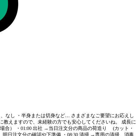
き、なし ・半身または切身など… さまざまなご要望にお応えし
に教えますので、未経験の方でも安心してくださいね。 成長に
合） ・01:00 出社 →当日注文分の商品の荷造り (カット・
、明日注文分の確認や下準備 ・08:30 清掃 →専用の清掃、消毒