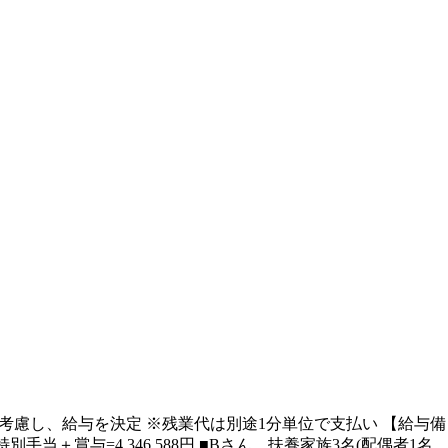
スキルを考慮し、給与を決定 ※残業代は別途1分単位で支払い 【給与備
別手当＋賞与=4,346,588円 ■Bさん 扶養家族3名(配偶者1名