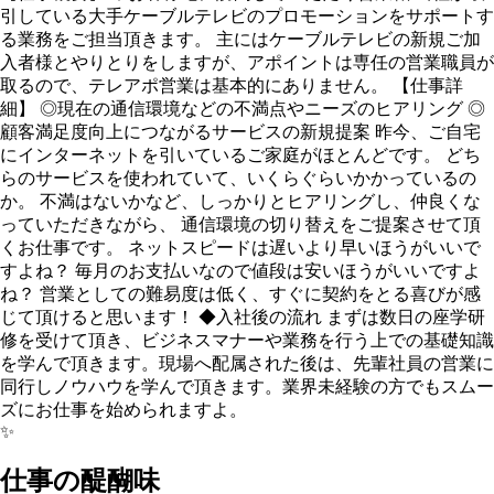
引している大手ケーブルテレビのプロモーションをサポートす
る業務をご担当頂きます。 主にはケーブルテレビの新規ご加
入者様とやりとりをしますが、アポイントは専任の営業職員が
取るので、テレアポ営業は基本的にありません。 【仕事詳
細】 ◎現在の通信環境などの不満点やニーズのヒアリング ◎
顧客満足度向上につながるサービスの新規提案 昨今、ご自宅
にインターネットを引いているご家庭がほとんどです。 どち
らのサービスを使われていて、いくらぐらいかかっているの
か。 不満はないかなど、しっかりとヒアリングし、仲良くな
っていただきながら、 通信環境の切り替えをご提案させて頂
くお仕事です。 ネットスピードは遅いより早いほうがいいで
すよね？ 毎月のお支払いなので値段は安いほうがいいですよ
ね？ 営業としての難易度は低く、すぐに契約をとる喜びが感
じて頂けると思います！ ◆入社後の流れ まずは数日の座学研
修を受けて頂き、ビジネスマナーや業務を行う上での基礎知識
を学んで頂きます。現場へ配属された後は、先輩社員の営業に
同行しノウハウを学んで頂きます。業界未経験の方でもスムー
ズにお仕事を始められますよ。
✨
仕事の醍醐味