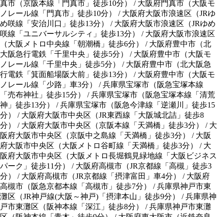
真市（京阪本線「門真市」徒歩10分）
/
大阪府門真市（大阪モ
ノレール線「門真市」徒歩10分）
/
大阪府大阪市浪速区（JRゆ
め咲線「安治川口」徒歩13分）
/
大阪府大阪市浪速区（JRゆめ
咲線「ユニバーサルシティ」徒歩13分）
/
大阪府大阪市浪速区
（大阪メトロ中央線「朝潮橋」徒歩6分）
/
大阪府豊中市（北
大阪急行電鉄「千里中央」徒歩5分）
/
大阪府豊中市（大阪モ
ノレール線「千里中央」徒歩5分）
/
大阪府豊中市（北大阪急
行電鉄「箕面船場阪大前」徒歩13分）
/
大阪府豊中市（大阪モ
ノレール線「少路」車3分）
/
兵庫県宝塚市（阪急宝塚本線
「売布神社」徒歩15分）
/
兵庫県宝塚市（阪急宝塚本線「清荒
神」徒歩13分）
/
兵庫県宝塚市（阪急今津線「逆瀬川」徒歩15
分）
/
大阪府大阪市中央区（JR東西線「大阪城北詰」徒歩8
分）
/
大阪府大阪市中央区（京阪本線「天満橋」徒歩3分）
/
大
阪府大阪市中央区（京阪中之島線「天満橋」徒歩3分）
/
大阪
府大阪市中央区（大阪メトロ谷町線「天満橋」徒歩3分）
/
大
阪府大阪市中央区（大阪メトロ長堀鶴見緑地線「大阪ビジネス
パーク」徒歩11分）
/
大阪府高槻市（JR京都線「高槻」徒歩3
分）
/
大阪府高槻市（JR京都線「摂津富田」車4分）
/
大阪府
高槻市（阪急京都本線「高槻市」徒歩7分）
/
兵庫県神戸市東
灘区（JR神戸線(大阪～神戸)「摂津本山」徒歩9分）
/
兵庫県神
戸市東灘区（阪神本線「深江」徒歩8分）
/
兵庫県神戸市東灘
区（阪神本線「青木」徒歩9分）
/
大阪府東大阪市（近鉄奈良