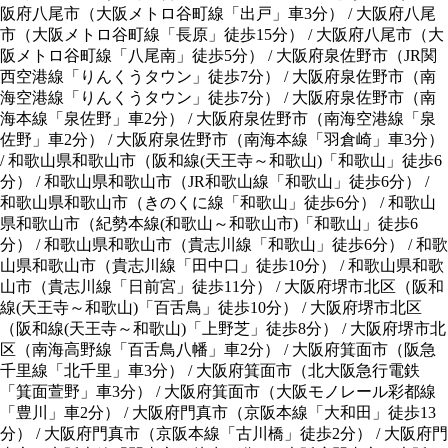
阪府八尾市（大阪メトロ谷町線「出戸」車3分）
/
大阪府八尾
市（大阪メトロ谷町線「長原」徒歩15分）
/
大阪府八尾市（大
阪メトロ谷町線「八尾南」徒歩5分）
/
大阪府泉佐野市（JR関
西空港線「りんくうタウン」徒歩7分）
/
大阪府泉佐野市（南
海空港線「りんくうタウン」徒歩7分）
/
大阪府泉佐野市（南
海本線「泉佐野」車2分）
/
大阪府泉佐野市（南海空港線「泉
佐野」車2分）
/
大阪府泉佐野市（南海本線「羽倉崎」車3分）
/
和歌山県和歌山市（阪和線(天王寺～和歌山)「和歌山」徒歩6
分）
/
和歌山県和歌山市（JR和歌山線「和歌山」徒歩6分）
/
和歌山県和歌山市（きのくに線「和歌山」徒歩6分）
/
和歌山
県和歌山市（紀勢本線(和歌山～和歌山市)「和歌山」徒歩6
分）
/
和歌山県和歌山市（貴志川線「和歌山」徒歩6分）
/
和歌
山県和歌山市（貴志川線「田中口」徒歩10分）
/
和歌山県和歌
山市（貴志川線「日前宮」徒歩11分）
/
大阪府堺市北区（阪和
線(天王寺～和歌山)「百舌鳥」徒歩10分）
/
大阪府堺市北区
（阪和線(天王寺～和歌山)「上野芝」徒歩8分）
/
大阪府堺市北
区（南海高野線「百舌鳥八幡」車2分）
/
大阪府箕面市（阪急
千里線「北千里」車3分）
/
大阪府箕面市（北大阪急行電鉄
「箕面萱野」車3分）
/
大阪府箕面市（大阪モノレール彩都線
「豊川」車2分）
/
大阪府門真市（京阪本線「大和田」徒歩13
分）
/
大阪府門真市（京阪本線「古川橋」徒歩2分）
/
大阪府門