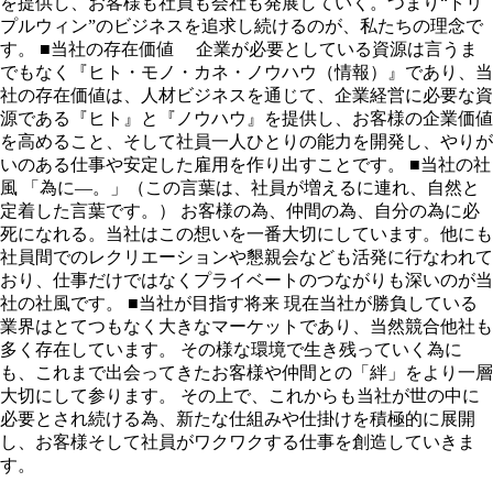
を提供し、お客様も社員も会社も発展していく。つまり“トリ
プルウィン”のビジネスを追求し続けるのが、私たちの理念で
す。 ■当社の存在価値 企業が必要としている資源は言うま
でもなく『ヒト・モノ・カネ・ノウハウ（情報）』であり、当
社の存在価値は、人材ビジネスを通じて、企業経営に必要な資
源である『ヒト』と『ノウハウ』を提供し、お客様の企業価値
を高めること、そして社員一人ひとりの能力を開発し、やりが
いのある仕事や安定した雇用を作り出すことです。 ■当社の社
風 「為に―。」（この言葉は、社員が増えるに連れ、自然と
定着した言葉です。） お客様の為、仲間の為、自分の為に必
死になれる。当社はこの想いを一番大切にしています。他にも
社員間でのレクリエーションや懇親会なども活発に行なわれて
おり、仕事だけではなくプライベートのつながりも深いのが当
社の社風です。 ■当社が目指す将来 現在当社が勝負している
業界はとてつもなく大きなマーケットであり、当然競合他社も
多く存在しています。 その様な環境で生き残っていく為に
も、これまで出会ってきたお客様や仲間との「絆」をより一層
大切にして参ります。 その上で、これからも当社が世の中に
必要とされ続ける為、新たな仕組みや仕掛けを積極的に展開
し、お客様そして社員がワクワクする仕事を創造していきま
す。