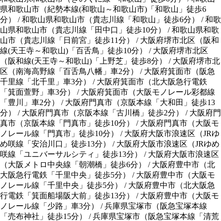
県和歌山市（紀勢本線(和歌山～和歌山市)「和歌山」徒歩6
分） / 和歌山県和歌山市（貴志川線「和歌山」徒歩6分） / 和歌
山県和歌山市（貴志川線「田中口」徒歩10分） / 和歌山県和歌
山市（貴志川線「日前宮」徒歩11分） / 大阪府堺市北区（阪和
線(天王寺～和歌山)「百舌鳥」徒歩10分） / 大阪府堺市北区
（阪和線(天王寺～和歌山)「上野芝」徒歩8分） / 大阪府堺市北
区（南海高野線「百舌鳥八幡」車2分） / 大阪府箕面市（阪急
千里線「北千里」車3分） / 大阪府箕面市（北大阪急行電鉄
「箕面萱野」車3分） / 大阪府箕面市（大阪モノレール彩都線
「豊川」車2分） / 大阪府門真市（京阪本線「大和田」徒歩13
分） / 大阪府門真市（京阪本線「古川橋」徒歩2分） / 大阪府門
真市（京阪本線「門真市」徒歩10分） / 大阪府門真市（大阪モ
ノレール線「門真市」徒歩10分） / 大阪府大阪市浪速区（JRゆ
め咲線「安治川口」徒歩13分） / 大阪府大阪市浪速区（JRゆめ
咲線「ユニバーサルシティ」徒歩13分） / 大阪府大阪市浪速区
（大阪メトロ中央線「朝潮橋」徒歩6分） / 大阪府豊中市（北
大阪急行電鉄「千里中央」徒歩5分） / 大阪府豊中市（大阪モ
ノレール線「千里中央」徒歩5分） / 大阪府豊中市（北大阪急
行電鉄「箕面船場阪大前」徒歩13分） / 大阪府豊中市（大阪モ
ノレール線「少路」車3分） / 兵庫県宝塚市（阪急宝塚本線
「売布神社」徒歩15分） / 兵庫県宝塚市（阪急宝塚本線「清荒