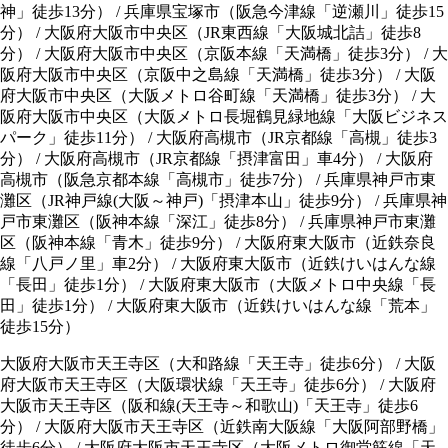
神」徒歩13分） / 兵庫県宝塚市（阪急今津線「逆瀬川」徒歩15
分） / 大阪府大阪市中央区（JR東西線「大阪城北詰」徒歩8
分） / 大阪府大阪市中央区（京阪本線「天満橋」徒歩3分） / 大
阪府大阪市中央区（京阪中之島線「天満橋」徒歩3分） / 大阪
府大阪市中央区（大阪メトロ谷町線「天満橋」徒歩3分） / 大
阪府大阪市中央区（大阪メトロ長堀鶴見緑地線「大阪ビジネス
パーク」徒歩11分） / 大阪府高槻市（JR京都線「高槻」徒歩3
分） / 大阪府高槻市（JR京都線「摂津富田」車4分） / 大阪府
高槻市（阪急京都本線「高槻市」徒歩7分） / 兵庫県神戸市東
灘区（JR神戸線(大阪～神戸)「摂津本山」徒歩9分） / 兵庫県神
戸市東灘区（阪神本線「深江」徒歩8分） / 兵庫県神戸市東灘
区（阪神本線「青木」徒歩9分） / 大阪府東大阪市（近鉄奈良
線「八戸ノ里」車2分） / 大阪府東大阪市（近鉄けいはんな線
「長田」徒歩1分） / 大阪府東大阪市（大阪メトロ中央線「長
田」徒歩1分） / 大阪府東大阪市（近鉄けいはんな線「荒本」
徒歩15分）
大阪府大阪市天王寺区（大和路線「天王寺」徒歩6分）
/
大阪
府大阪市天王寺区（大阪環状線「天王寺」徒歩6分）
/
大阪府
大阪市天王寺区（阪和線(天王寺～和歌山)「天王寺」徒歩6
分）
/
大阪府大阪市天王寺区（近鉄南大阪線「大阪阿部野橋」
徒歩6分）
/
大阪府大阪市天王寺区（大阪メトロ御堂筋線「天