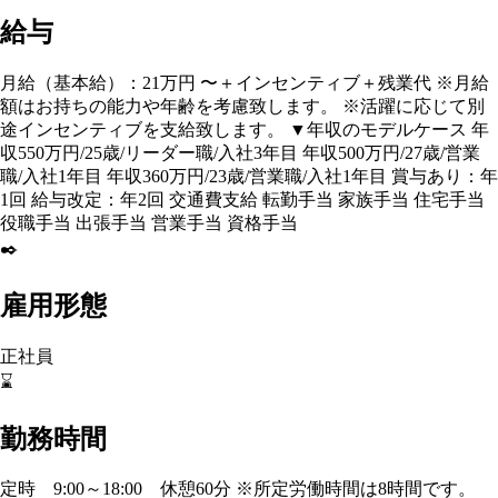
給与
月給（基本給）：21万円 〜＋インセンティブ＋残業代 ※月給
額はお持ちの能力や年齢を考慮致します。 ※活躍に応じて別
途インセンティブを支給致します。 ▼年収のモデルケース 年
収550万円/25歳/リーダー職/入社3年目 年収500万円/27歳/営業
職/入社1年目 年収360万円/23歳/営業職/入社1年目 賞与あり：年
1回 給与改定：年2回 交通費支給 転勤手当 家族手当 住宅手当
役職手当 出張手当 営業手当 資格手当
✒️
雇用形態
正社員
⌛
勤務時間
定時 9:00～18:00 休憩60分 ※所定労働時間は8時間です。