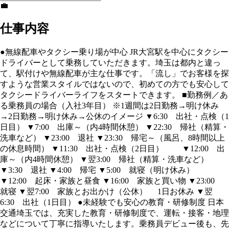
💼
仕事内容
●無線配車やタクシー乗り場が中心 JR大宮駅を中心にタクシー
ドライバーとして乗務していただきます。埼玉は都内と違っ
て、駅付けや無線配車が主な仕事です。「流し」でお客様を探
すような営業スタイルではないので、初めての方でも安心して
タクシードライバーライフをスタートできます。 ■勤務例／あ
る乗務員の場合（入社3年目） ※1週間は2日勤務→明け休み
→2日勤務→明け休み→公休のイメージ ▼6:30 出社・点検（1
日目） ▼7:00 出庫～（内4時間休憩） ▼22:30 帰社（精算・
洗車など） ▼23:00 退社 ▼23:30 帰宅～（風呂、8時間以上
の休息時間） ▼11:30 出社・点検（2日目） ▼12:00 出
庫～（内4時間休憩） ▼翌3:00 帰社（精算・洗車など）
▼3:30 退社 ▼4:00 帰宅 ▼5:00 就寝（明け休み）
▼12:00 起床・家族と昼食 ▼16:00 家族と買い物 ▼23:00
就寝 ▼翌7:00 家族とお出かけ（公休） 1日お休み ▼翌
6:30 出社（1日目） ●未経験でも安心の教育・研修制度 日本
交通埼玉では、充実した教育・研修制度で、運転・接客・地理
などについて丁寧に指導いたします。乗務員デビュー後も、先