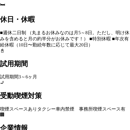
🛏️
休日・休暇
■週休二日制 （丸まるお休みなのは月5～8日。ただし、明け休
みを含めると月の約半分がお休みです！） ■特別休暇 ■年次有
給休暇（10日〜勤続年数に応じて最大20日）
📓
試用期間
試用期間3～6ヶ月
🚬
受動喫煙対策
喫煙スペースあり
タクシー車内禁煙 事務所喫煙スペース有
🏢
企業情報