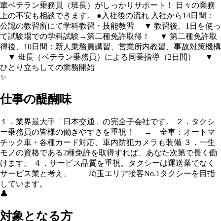
輩ベテラン乗務員（班長）がしっかりサポート！ 日々の業務
上の不安も相談できます。 ●入社後の流れ 入社から14日間：
公認の教習所にて学科教習・技能教習 ▼ 教習後、1日を使っ
て試験場での学科試験→第二種免許取得！ ▼ 第二種免許取
得後、10日間：新人乗務員講習、営業所内教習、事故対策機構
▼ 班長（ベテラン乗務員）による同乗指導（2日間） ▼
ひとり立ちしての業務開始
✨
仕事の醍醐味
１．業界最大手「日本交通」の完全子会社です。 ２．タクシ
ー乗務員の皆様の働きやすさを重視！ → 全車：オートマ
チック車・各種カード対応、車内防犯カメラも装備 ３．一生
モノの資格である2種免許を取得すれば、あなた次第で長く働
けます。 ４．サービス品質を重視。タクシーは運送業でなく
サービス業と考え、 埼玉エリア接客No.1タクシーを目指
しています。
👤
対象となる方