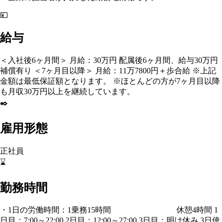
💴
給与
＜入社後6ヶ月間＞ 月給：30万円 配属後6ヶ月間、給与30万円
補償有り ＜7ヶ月目以降＞ 月給：11万7800円＋歩合給 ※上記
金額は最低保証額となります。 ※ほとんどの方が7ヶ月目以降
も月収30万円以上を継続しています。
✒️
雇用形態
正社員
⌛
勤務時間
・1日の労働時間：1乗務15時間 休憩4時間 1
日目：7:00～22:00 2日目：12:00～27:00 3日目：明け休み 3日使